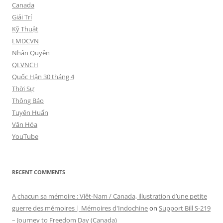
Canada
Giải Trí
Kỹ Thuật
LMDCVN
Nhân Quyền
QLVNCH
Quốc Hận 30 tháng 4
Thời Sự
Thông Báo
Tuyên Huấn
Văn Hóa
YouTube
RECENT COMMENTS
A chacun sa mémoire : Viêt-Nam / Canada, illustration d’une petite
guerre des mémoires | Mémoires d'Indochine
on
Support Bill S-219
– Journey to Freedom Day (Canada)