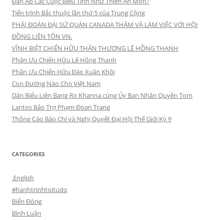
Đàn Áp Các Cuộc Biểu Tình Như Thiên An Môn?
Tiến trình Bắc thuộc lần thứ 5 của Trung Cộng
PHÁI ĐOÀN ĐẠI SỨ QUÁN CANADA THĂM VÀ LÀM VIỆC VỚI HỘI
ĐỒNG LIÊN TÔN VN.
VĨNH BIỆT CHIẾN HỮU THÂN THƯƠNG LÊ HỒNG THANH
Phân Ưu Chiến Hữu Lê Hồng Thanh
Phân Ưu Chiến Hữu Đào Xuân Khôi
Con Đường Nào Cho Việt Nam
Dân Biểu Liên Bang Ro Khanna cùng Ủy Ban Nhân Quyền Tom
Lantos Bảo Trợ Phạm Đoan Trang
Thông Cáo Báo Chí và Nghị Quyết Đại Hội Thế Giới Kỳ 9
CATEGORIES
.English
#hanhtrinhtoitudo
Biển Đông
Bình Luận