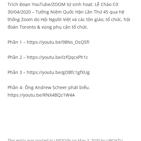
Trích Đoạn YouTube/ZOOM từ sinh hoạt: Lễ Chào Cờ
30/04/2020 – Tưởng Niệm Quốc Hận Lần Thứ 45 qua hệ
thống Zoom do Hội Người Việt và các tôn giáo, tổ chức, hội
đoàn Toronto & vùng phụ cận tổ chức.
Phần 1 – https://youtu.be/98Ns_OsQ5fI
Phần 2 – https://youtu.be/lzfQqcxPh1c
Phần 3 – https://youtu.be/gOBfc1gfXUg
Phần 4- Ông Andrew Scheer phát biểu.
https://youtu.be/RNX4BQz1W4A
This entry was posted in
LMDCVN
on
May 3, 2020
by
UBCHTU
.