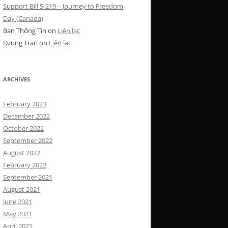
Support Bill S-219 – Journey to Freedom
Day (Canada)
Ban Thông Tin
on
Liên lạc
Dzung Tran
on
Liên lạc
ARCHIVES
February 2023
December 2022
October 2022
September 2022
August 2022
February 2022
September 2021
August 2021
June 2021
May 2021
April 2021