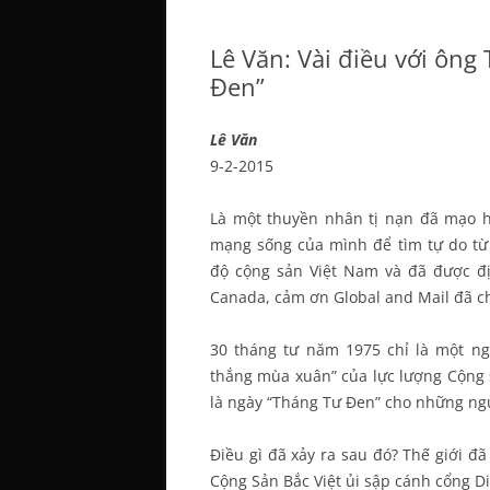
Lê Văn: Vài điều với ôn
Đen”
Lê Văn
9-2-2015
Là một thuyền nhân tị nạn đã mạo 
mạng sống của mình để tìm tự do từ
độ cộng sản Việt Nam và đã được đ
Canada, cảm ơn Global and Mail đã cho
30 tháng tư năm 1975 chỉ là một ngà
thắng mùa xuân” của lực lượng Cộng
là ngày “Tháng Tư Đen” cho những n
Điều gì đã xảy ra sau đó? Thế giới đ
Cộng Sản Bắc Việt ủi sập cánh cổng D