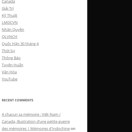
Canada
Giải Trí
Kỹ Thuật
LMDCVN
Nhân Quyền
QLVNCH
Quốc Hận 30 tháng 4
Thời Sự
Thông Báo
Tuyên Huấn
Văn Hóa
YouTube
RECENT COMMENTS
A chacun sa mémoire : Viêt-Nam /
Canada, illustration d’une petite guerre
des mémoires | Mémoires d'Indochine
on