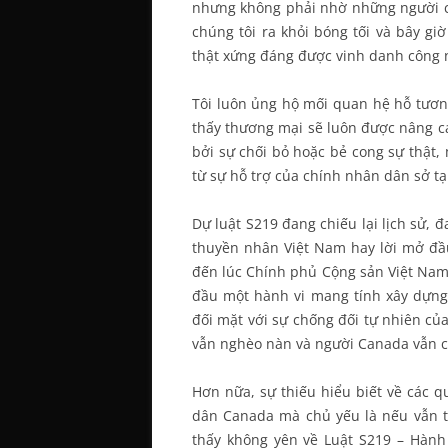
nhưng không phải nhờ những người c
chúng tôi ra khỏi bóng tối và bây g
thật xứng đáng được vinh danh công 
Tôi luôn ủng hộ mối quan hệ hỗ tươn
thấy thương mại sẽ luôn được nâng ca
bởi sự chối bỏ hoặc bẻ cong sự thật,
từ sự hỗ trợ của chính nhân dân sở tạ
Dự luật S219 đang chiếu lại lịch sử, 
thuyền nhân Việt Nam hay lời mở đầu
đến lúc Chính phủ Cộng sản Việt Nam
đầu một hành vi mang tính xây dựng
đối mặt với sự chống đối tự nhiên củ
vẫn nghèo nàn và người Canada vẫn cò
Hơn nữa, sự thiếu hiểu biết về các 
dân Canada mà chủ yếu là nếu vẫn ti
thấy không yên về Luật S219 – Hành 