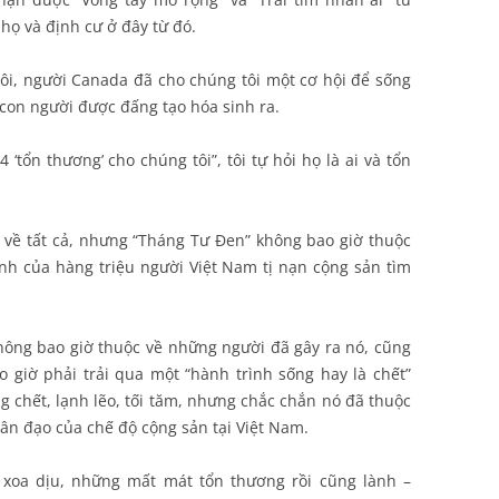
ọ và định cư ở đây từ đó.
i, người Canada đã cho chúng tôi một cơ hội để sống
 con người được đấng tạo hóa sinh ra.
 ‘tổn thương’ cho chúng tôi”, tôi tự hỏi họ là ai và tổn
 về tất cả, nhưng “Tháng Tư Ðen” không bao giờ thuộc
ình của hàng triệu người Việt Nam tị nạn cộng sản tìm
hông bao giờ thuộc về những người đã gây ra nó, cũng
 giờ phải trải qua một “hành trình sống hay là chết”
g chết, lạnh lẽo, tối tăm, nhưng chắc chắn nó đã thuộc
ân đạo của chế độ cộng sản tại Việt Nam.
oa dịu, những mất mát tổn thương rồi cũng lành –