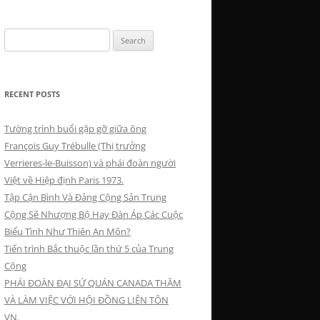
Search
for:
RECENT POSTS
Tường trình buổi gặp gỡ giữa ông
François Guy Trébulle (Thị trưởng
Verrieres-le-Buisson) và phái đoàn người
Việt về Hiệp định Paris 1973.
Tập Cận Bình Và Đảng Cộng Sản Trung
Cộng Sẽ Nhượng Bộ Hay Đàn Áp Các Cuộc
Biểu Tình Như Thiên An Môn?
Tiến trình Bắc thuộc lần thứ 5 của Trung
Cộng
PHÁI ĐOÀN ĐẠI SỨ QUÁN CANADA THĂM
VÀ LÀM VIỆC VỚI HỘI ĐỒNG LIÊN TÔN
VN.