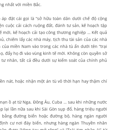
ng nhất với miền Bắc.
 áp đặt cái gọi là “sở hữu toàn dân dưới chế độ cộng
n cuộc cải cách ruộng đất, đánh tư sản, kế hoạch tập
 tế mới, kế hoạch cải tạo công thương nghiệp … Kết quả
hủ, chiếm lấy các nhà máy, tịch thu tài sản của các nhà
 của miền Nam vào trong các nhà tù ẩn dưới tên “trại
h họ, đẩy họ đi vào vùng kinh tế mới. Không còn quyền sở
tư nhân, tất cả đều dưới sự kiểm soát của chính phủ
iền nát, hoặc nhận một án tù vô thời hạn hay thậm chí
ị nạn ồ ạt từ Nga, Đông Âu, Cuba … sau khi những nước
ặp lại lần nữa sau khi Sài Gòn sụp đổ, hàng triệu người
n bằng đường biển hoặc đường bộ, hàng ngàn người
 định cư nơi đáy biển, nhưng hàng ngàn Thuyền nhân
n được “Vòng tay mở rộng” và “Trái tim nhân ái” từ