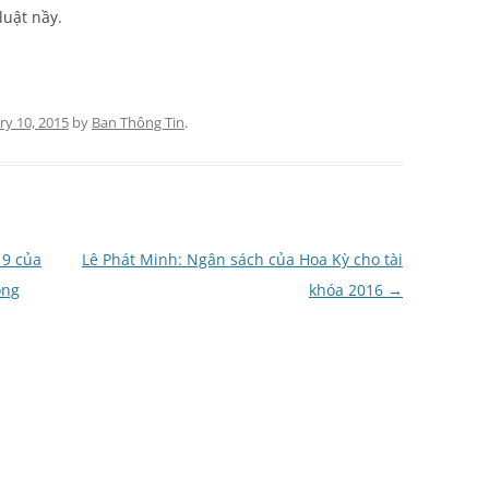
luật nầy.
ry 10, 2015
by
Ban Thông Tin
.
19 của
Lê Phát Minh: Ngân sách của Hoa Kỳ cho tài
ong
khóa 2016
→