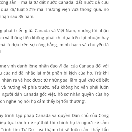
ộng sản – mà là từ đất nước Canada, đất nước đã cứu
iờ qua dự luật S219 mà Thượng viện vừa thông qua, nó
nhận sau 35 năm.
g phát triển giữa Canada và Việt Nam, nhưng tôi nhận
o và thăng tiến không phải chỉ dựa trên lợi nhuận hay
 mà là dựa trên sự công bằng, minh bạch và chủ yếu là
i.
đang vinh danh lòng nhân đạo vĩ đại của Canada đối với
 của nó đã nhắc lại một phần bi kịch của họ. Trừ khi
 nhận ra và học được từ những sai lầm quá khứ để bắt
 và hướng về phía trước, nếu không họ vẫn phải luôn
a người dân Canada gốc Việt, hồ sơ nhân quyền của họ
n nghe họ nói họ cảm thấy bị ‘tổn thương’.
quy trình lập pháp Canada và quyền Dân chủ của Công
ếp tục tránh né sự thật thì chính họ là người sẽ cảm
Trình tìm Tự Do – và thậm chí sẽ luôn cảm thấy ‘tổn