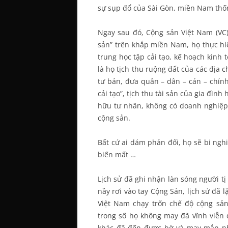
sự sụp đổ của Sài Gòn, miền Nam thố
Ngay sau đó, Cộng sản Việt Nam (VC)
sản” trên khắp miền Nam, họ thực hiệ
trung học tập cải tạo, kế hoạch kinh
là họ tịch thu ruộng đất của các địa c
tư bản, đưa quân – dân – cán – chính
cải tạo”, tịch thu tài sản của gia đìn
hữu tư nhân, không có doanh nghiệp 
cộng sản.
Bất cứ ai dám phản đối, họ sẽ bi ngh
biến mất …
Lịch sử đã ghi nhận làn sóng người t
nầy rơi vào tay Cộng Sản, lịch sử đã l
Việt Nam chạy trốn chế độ cộng sả
trong số họ không may đã vĩnh viễn
khác đã đến được bờ và may mắn nhậ