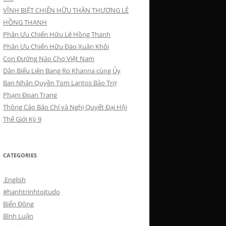
VĨNH BIỆT CHIẾN HỮU THÂN THƯƠNG LÊ
HỒNG THANH
Phân Ưu Chiến Hữu Lê Hồng Thanh
Phân Ưu Chiến Hữu Đào Xuân Khôi
Con Đường Nào Cho Việt Nam
Dân Biểu Liên Bang Ro Khanna cùng Ủy
Ban Nhân Quyền Tom Lantos Bảo Trợ
Phạm Đoan Trang
Thông Cáo Báo Chí và Nghị Quyết Đại Hội
Thế Giới Kỳ 9
CATEGORIES
.English
#hanhtrinhtoitudo
Biển Đông
Bình Luận