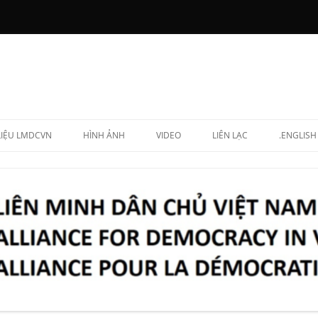
 LIỆU LMDCVN
HÌNH ẢNH
VIDEO
LIÊN LẠC
.ENGLISH
N CHẤP HÀNH
NG LẬP VIÊN