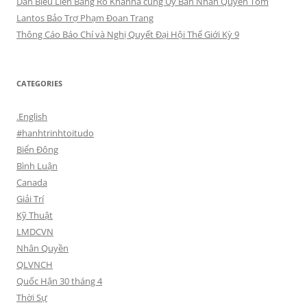
Dân Biểu Liên Bang Ro Khanna cùng Ủy Ban Nhân Quyền Tom
Lantos Bảo Trợ Phạm Đoan Trang
Thông Cáo Báo Chí và Nghị Quyết Đại Hội Thế Giới Kỳ 9
CATEGORIES
.English
#hanhtrinhtoitudo
Biển Đông
Bình Luận
Canada
Giải Trí
Kỹ Thuật
LMDCVN
Nhân Quyền
QLVNCH
Quốc Hận 30 tháng 4
Thời Sự