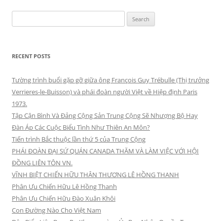
Search
for:
RECENT POSTS
Tường trình buổi gặp gỡ giữa ông François Guy Trébulle (Thị trưởng
Verrieres-le-Buisson) và phái đoàn người Việt về Hiệp định Paris
1973.
Tập Cận Bình Và Đảng Cộng Sản Trung Cộng Sẽ Nhượng Bộ Hay
Đàn Áp Các Cuộc Biểu Tình Như Thiên An Môn?
Tiến trình Bắc thuộc lần thứ 5 của Trung Cộng
PHÁI ĐOÀN ĐẠI SỨ QUÁN CANADA THĂM VÀ LÀM VIỆC VỚI HỘI
ĐỒNG LIÊN TÔN VN.
VĨNH BIỆT CHIẾN HỮU THÂN THƯƠNG LÊ HỒNG THANH
Phân Ưu Chiến Hữu Lê Hồng Thanh
Phân Ưu Chiến Hữu Đào Xuân Khôi
Con Đường Nào Cho Việt Nam