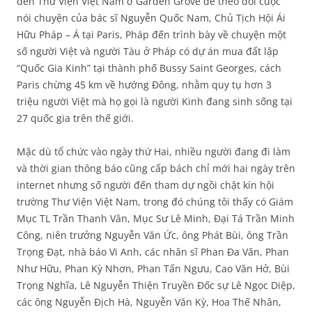
đến Thư Viện Việt Nam ở Garden Grove để theo dõi cuộc
nói chuyện của bác sĩ Nguyễn Quốc Nam, Chủ Tịch Hội Ái
Hữu Pháp – Á tại Paris, Pháp đến trình bày về chuyện một
số người Việt và người Tàu ở Pháp có dự án mua đất lập
“Quốc Gia Kinh” tại thành phố Bussy Saint Georges, cách
Paris chừng 45 km về hướng Đông, nhằm quy tụ hơn 3
triệu người Việt mà họ gọi là người Kinh đang sinh sống tại
27 quốc gia trên thế giới.
Mặc dù tổ chức vào ngày thứ Hai, nhiều người đang đi làm
và thời gian thông báo cũng cấp bách chỉ mới hai ngày trên
internet nhưng số người đến tham dự ngồi chật kín hội
trường Thư Viện Việt Nam, trong đó chúng tôi thấy có Giám
Mục TL Trần Thanh Vân, Mục Sư Lê Minh, Đại Tá Trần Minh
Công, niên trưởng Nguyễn Văn Ức, ông Phát Bùi, ông Trần
Trọng Đạt, nhà báo Vi Anh, các nhân sĩ Phan Đa Văn, Phan
Như Hữu, Phan Kỳ Nhơn, Phan Tấn Ngưu, Cao Văn Hở, Bùi
Trọng Nghĩa, Lê Nguyễn Thiện Truyền Đốc sự Lê Ngọc Diệp,
các ông Nguyễn Địch Hà, Nguyễn Văn Kỳ, Hoa Thế Nhân,