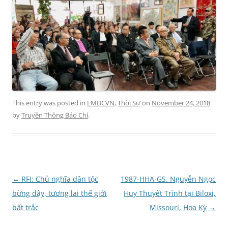
This entry was posted in
LMDCVN
,
Thời Sự
on
November 24, 2018
by
Truyền Thông Báo Chí
.
Post
←
RFI: Chủ nghĩa dân tộc
1987-HHA-GS. Nguyễn Ngọc
navigation
bừng dậy, tương lai thế giới
Huy Thuyết Trình tại Biloxi,
bất trắc
Missouri, Hoa Kỳ
→