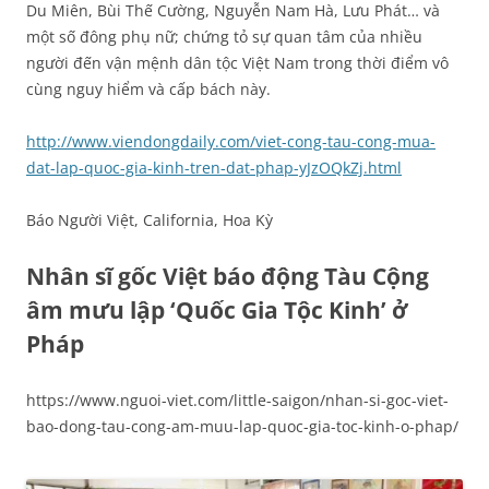
Du Miên, Bùi Thế Cường, Nguyễn Nam Hà, Lưu Phát… và
một số đông phụ nữ; chứng tỏ sự quan tâm của nhiều
người đến vận mệnh dân tộc Việt Nam trong thời điểm vô
cùng nguy hiểm và cấp bách này.
http://www.viendongdaily.com/viet-cong-tau-cong-mua-
dat-lap-quoc-gia-kinh-tren-dat-phap-yJzOQkZj.html
Báo Người Việt, California, Hoa Kỳ
Nhân sĩ gốc Việt báo động Tàu Cộng
âm mưu lập ‘Quốc Gia Tộc Kinh’ ở
Pháp
https://www.nguoi-viet.com/little-saigon/nhan-si-goc-viet-
bao-dong-tau-cong-am-muu-lap-quoc-gia-toc-kinh-o-phap/