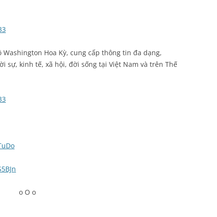
33
đô Washington Hoa Kỳ, cung cấp thông tin đa dạng,
i sự, kinh tế, xã hội, đời sống tại Việt Nam và trên Thế
33
uTuDo
uS5BJn
o O o