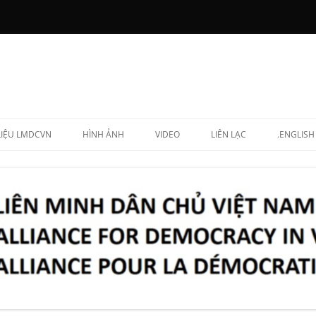
 LIỆU LMDCVN
HÌNH ẢNH
VIDEO
LIÊN LẠC
.ENGLISH
N CHẤP HÀNH
NG LẬP VIÊN