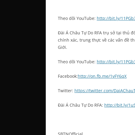
Theo dõi YouTube:
http://bit.ly/11PGb
Đài Á Châu Tự Do RFA trụ sở tại thủ 
chính xác, trung thực về các vấn đề thờ
Giới.
Theo dõi YouTube:
http://bit.ly/11PGb
Facebook:
http://on.fb.me/1vFY6qX
Twitter:
https://twitter.com/DaiACha
Đài Á Châu Tự Do RFA:
http://bit.ly/1
SBTNOfficial