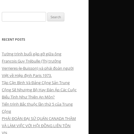
Search
for:
RECENT POSTS
Tường trình buổi gặp gỡ giữa ông
François Guy Trébulle (Thị trưởng
Verrieres-le-Buisson) và phái đoàn người
Việt về Hiệp định Paris 1973.
Tập Cận Bình Và Đảng Cộng Sản Trung
Cộng Sẽ Nhượng Bộ Hay Đàn Áp Các Cuộc
Biểu Tình Như Thiên An Môn?
Tiến trình Bắc thuộc lần thứ 5 của Trung
Cộng
PHÁI ĐOÀN ĐẠI SỨ QUÁN CANADA THĂM
VÀ LÀM VIỆC VỚI HỘI ĐỒNG LIÊN TÔN
VN.