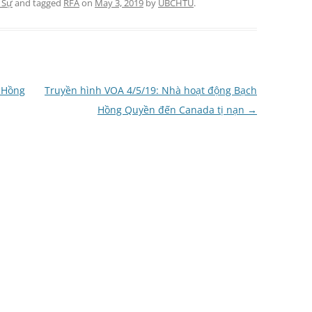
 Sự
and tagged
RFA
on
May 3, 2019
by
UBCHTU
.
 Hồng
Truyền hình VOA 4/5/19: Nhà hoạt động Bạch
Hồng Quyền đến Canada tị nạn
→