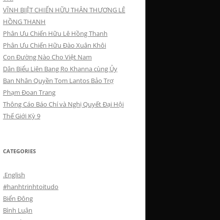
VĨNH BIỆT CHIẾN HỮU THÂN THƯƠNG LÊ
HỒNG THANH
Phân Ưu Chiến Hữu Lê Hồng Thanh
Phân Ưu Chiến Hữu Đào Xuân Khôi
Con Đường Nào Cho Việt Nam
Dân Biểu Liên Bang Ro Khanna cùng Ủy
Ban Nhân Quyền Tom Lantos Bảo Trợ
Phạm Đoan Trang
Thông Cáo Báo Chí và Nghị Quyết Đại Hội
Thế Giới Kỳ 9
CATEGORIES
.English
#hanhtrinhtoitudo
Biển Đông
Bình Luận