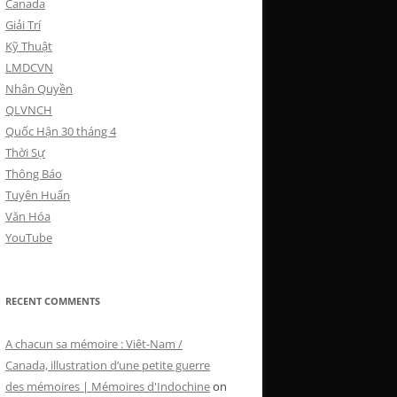
Canada
Giải Trí
Kỹ Thuật
LMDCVN
Nhân Quyền
QLVNCH
Quốc Hận 30 tháng 4
Thời Sự
Thông Báo
Tuyên Huấn
Văn Hóa
YouTube
RECENT COMMENTS
A chacun sa mémoire : Viêt-Nam /
Canada, illustration d’une petite guerre
des mémoires | Mémoires d'Indochine
on