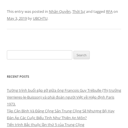
This entry was posted in
Nhân Quyền
,
Thời Sự
and tagged
RFA
on
May 3, 2019
by
UBCHTU
.
Search
for:
RECENT POSTS
Tường trình buổi gặp gỡ giữa ông François Guy Trébulle (Thị trưởng
Verrieres-le-Buisson) và phái đoàn người Việt về Hiệp định Paris
1973.
Tập Cận Bình Và Đảng Cộng Sản Trung Cộng Sẽ Nhượng Bộ Hay
Đàn Áp Các Cuộc Biểu Tình Như Thiên An Môn?
Tiến trình Bắc thuộc lần thứ 5 của Trung Cộng