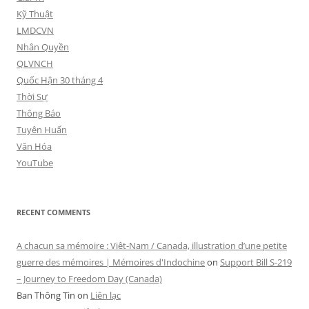
Kỹ Thuật
LMDCVN
Nhân Quyền
QLVNCH
Quốc Hận 30 tháng 4
Thời Sự
Thông Báo
Tuyên Huấn
Văn Hóa
YouTube
RECENT COMMENTS
A chacun sa mémoire : Viêt-Nam / Canada, illustration d’une petite
guerre des mémoires | Mémoires d'Indochine
on
Support Bill S-219
– Journey to Freedom Day (Canada)
Ban Thông Tin
on
Liên lạc