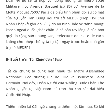
Đoàn Đi Bộ sẽ tụ họp với đồng hương tại Métro École
Militaire, góc Avenue Bosquet (số 85) với Avenue de la
Motte Picquet 75007 Paris để biểu tình phản đối sự có mặt
của Nguyễn Tấn Dũng nơi trụ sở MEDEF (Hiệp Hội Chủ
Nhân Pháp) ở gần đó. Vì lý do an ninh, bảo vệ ‘‘tánh mạng’’
khách ngoại quốc (chắc chắn là có bàn tay lông lá của bọn
quỷ đỏ cộng sản nhúng vào) Préfecture de Police de Paris
không cho phép chúng ta tụ tập ngay trước hoặc quá gần
trụ sở MEDEF !
B- Buổi trưa : Từ 12giờ đến 15giờ
Tất cả chúng ta cùng hẹn nhau tại Métro Assemblée
Nationale. Góc đường rue de Lille và Boulevard Saint
Germain. Nơi đây, Đoàn Người của ‘‘Những Bước Chân Cho
Nhân Quyền tại Việt Nam’’ sẽ trao thư cho các đại biểu
Quốc Hội Pháp.
Thiên nhiên lại đãi ngộ chúng ta thêm một lần nữa. Sở khí