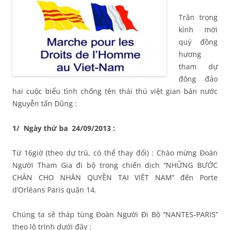
Trân trọng
kính mời
quý đồng
hương
tham dự
đông đảo
hai cuộc biểu tình chống tên thái thú việt gian bán nước
Nguyễn tấn Dũng :
1/ Ngày thứ ba 24/09/2013 :
Từ 16giờ (theo dự trù, có thể thay đổi) : Chào mừng Đoàn
Người Tham Gia đi bộ trong chiến dịch ‘‘NHỮNG BƯỚC
CHÂN CHO NHÂN QUYỀN TẠI VIÊT NAM’’ đến Porte
d’Orléans Paris quận 14.
Chúng ta sẽ tháp tùng Đoàn Người Đi Bộ ‘‘NANTES-PARIS’’
theo lộ trình dưới đây :