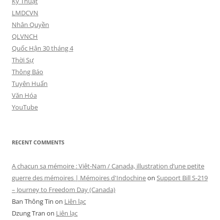
Kỹ Thuật
LMDCVN
Nhân Quyền
QLVNCH
Quốc Hận 30 tháng 4
Thời Sự
Thông Báo
Tuyên Huấn
Văn Hóa
YouTube
RECENT COMMENTS
A chacun sa mémoire : Viêt-Nam / Canada, illustration d’une petite
guerre des mémoires | Mémoires d'Indochine
on
Support Bill S-219
– Journey to Freedom Day (Canada)
Ban Thông Tin
on
Liên lạc
Dzung Tran
on
Liên lạc