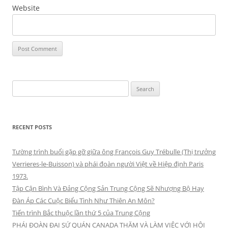
Website
Search
for:
RECENT POSTS
Tường trình buổi gặp gỡ giữa ông François Guy Trébulle (Thị trưởng
Verrieres-le-Buisson) và phái đoàn người Việt về Hiệp định Paris
1973.
Tập Cận Bình Và Đảng Cộng Sản Trung Cộng Sẽ Nhượng Bộ Hay
Đàn Áp Các Cuộc Biểu Tình Như Thiên An Môn?
Tiến trình Bắc thuộc lần thứ 5 của Trung Cộng
PHÁI ĐOÀN ĐẠI SỨ QUÁN CANADA THĂM VÀ LÀM VIỆC VỚI HỘI