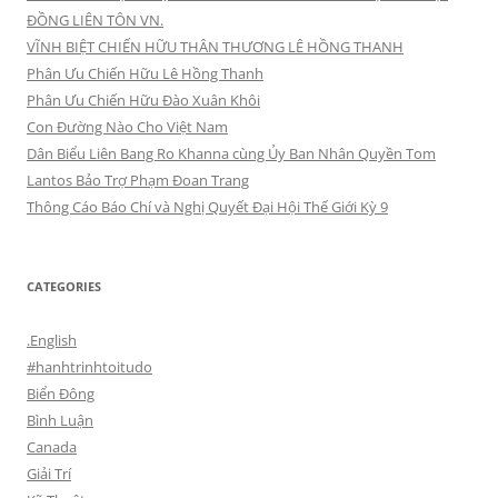
ĐỒNG LIÊN TÔN VN.
VĨNH BIỆT CHIẾN HỮU THÂN THƯƠNG LÊ HỒNG THANH
Phân Ưu Chiến Hữu Lê Hồng Thanh
Phân Ưu Chiến Hữu Đào Xuân Khôi
Con Đường Nào Cho Việt Nam
Dân Biểu Liên Bang Ro Khanna cùng Ủy Ban Nhân Quyền Tom
Lantos Bảo Trợ Phạm Đoan Trang
Thông Cáo Báo Chí và Nghị Quyết Đại Hội Thế Giới Kỳ 9
CATEGORIES
.English
#hanhtrinhtoitudo
Biển Đông
Bình Luận
Canada
Giải Trí