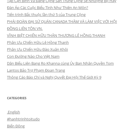
Tập Cận Bình Và Đảng Cộng Sản Trung Cộng Sẽ Nhượng Bộ Hay
Đàn Áp Các Cuộc Biểu Tình Như Thiên An Môn?
Tiến trình Bắc thuộc lần thứ 5 của Trung Cộng
PHÁI ĐOÀN ĐẠI SỨ QUÁN CANADA THĂM VÀ LÀM VIỆC VỚI HỘI
ĐỒNG LIÊN TÔN VN.
VĨNH BIỆT CHIẾN HỮU THÂN THƯƠNG LÊ HỒNG THANH
Phân Ưu Chiến Hữu Lê Hồng Thanh
Phân Ưu Chiến Hữu Đào Xuân Khôi
Con Đường Nào Cho Việt Nam
Dân Biểu Liên Bang Ro Khanna cùng Ủy Ban Nhân Quyền Tom
Lantos Bảo Trợ Phạm Đoan Trang
Thông Cáo Báo Chí và Nghị Quyết Đại Hội Thế Giới Kỳ 9
CATEGORIES
.English
#hanhtrinhtoitudo
Biển Đông