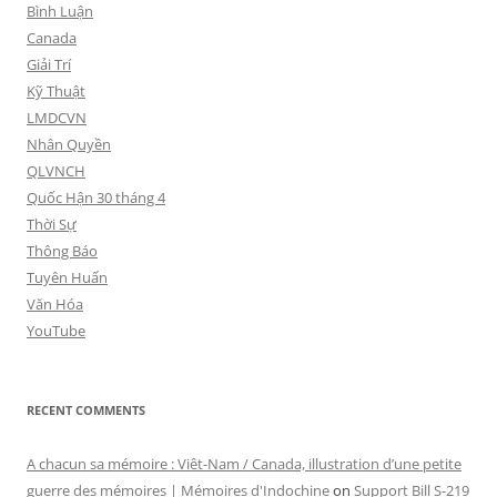
Bình Luận
Canada
Giải Trí
Kỹ Thuật
LMDCVN
Nhân Quyền
QLVNCH
Quốc Hận 30 tháng 4
Thời Sự
Thông Báo
Tuyên Huấn
Văn Hóa
YouTube
RECENT COMMENTS
A chacun sa mémoire : Viêt-Nam / Canada, illustration d’une petite
guerre des mémoires | Mémoires d'Indochine
on
Support Bill S-219