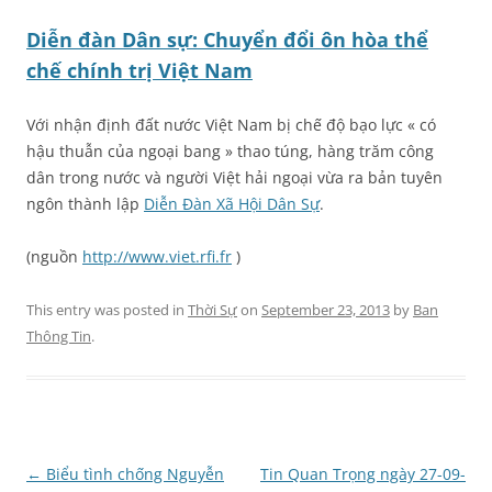
Diễn đàn Dân sự: Chuyển đổi ôn hòa thể
chế chính trị Việt Nam
Với nhận định đất nước Việt Nam bị chế độ bạo lực « có
hậu thuẫn của ngoại bang » thao túng, hàng trăm công
dân trong nước và người Việt hải ngoại vừa ra bản tuyên
ngôn thành lập
Diễn Đàn Xã Hội Dân Sự
.
(nguồn
http://www.viet.rfi.fr
)
This entry was posted in
Thời Sự
on
September 23, 2013
by
Ban
Thông Tin
.
Post
←
Biểu tình chống Nguyễn
Tin Quan Trọng ngày 27-09-