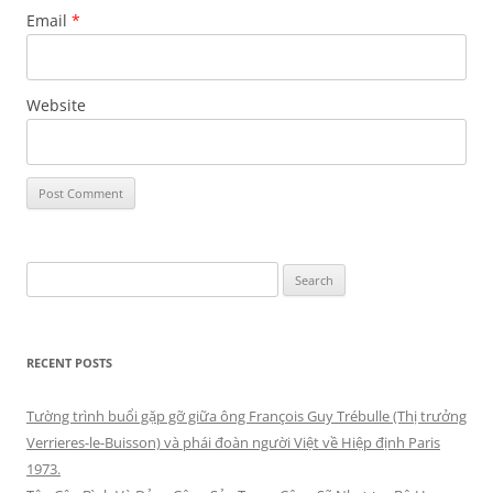
Email
*
Website
Search
for:
RECENT POSTS
Tường trình buổi gặp gỡ giữa ông François Guy Trébulle (Thị trưởng
Verrieres-le-Buisson) và phái đoàn người Việt về Hiệp định Paris
1973.