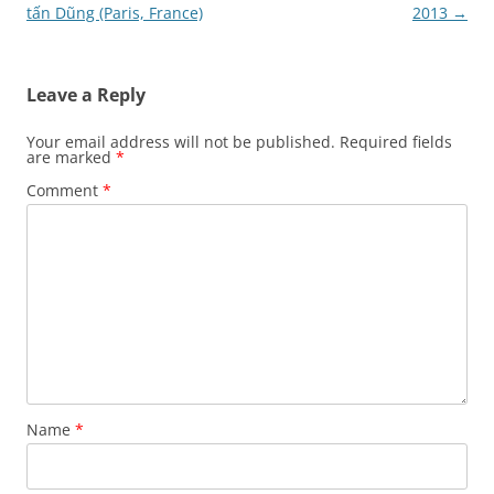
navigation
tấn Dũng (Paris, France)
2013
→
Leave a Reply
Your email address will not be published.
Required fields
are marked
*
Comment
*
Name
*