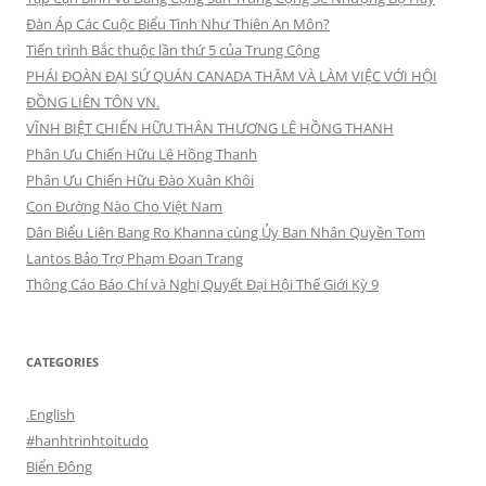
Đàn Áp Các Cuộc Biểu Tình Như Thiên An Môn?
Tiến trình Bắc thuộc lần thứ 5 của Trung Cộng
PHÁI ĐOÀN ĐẠI SỨ QUÁN CANADA THĂM VÀ LÀM VIỆC VỚI HỘI
ĐỒNG LIÊN TÔN VN.
VĨNH BIỆT CHIẾN HỮU THÂN THƯƠNG LÊ HỒNG THANH
Phân Ưu Chiến Hữu Lê Hồng Thanh
Phân Ưu Chiến Hữu Đào Xuân Khôi
Con Đường Nào Cho Việt Nam
Dân Biểu Liên Bang Ro Khanna cùng Ủy Ban Nhân Quyền Tom
Lantos Bảo Trợ Phạm Đoan Trang
Thông Cáo Báo Chí và Nghị Quyết Đại Hội Thế Giới Kỳ 9
CATEGORIES
.English
#hanhtrinhtoitudo
Biển Đông