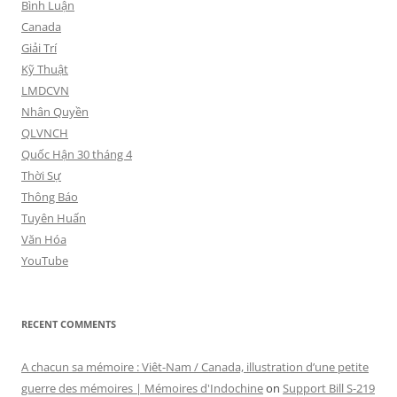
Bình Luận
Canada
Giải Trí
Kỹ Thuật
LMDCVN
Nhân Quyền
QLVNCH
Quốc Hận 30 tháng 4
Thời Sự
Thông Báo
Tuyên Huấn
Văn Hóa
YouTube
RECENT COMMENTS
A chacun sa mémoire : Viêt-Nam / Canada, illustration d’une petite
guerre des mémoires | Mémoires d'Indochine
on
Support Bill S-219