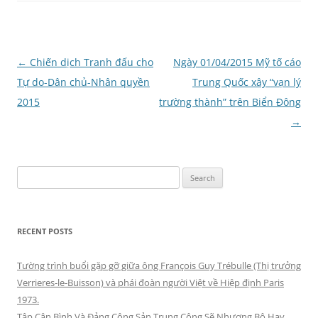
Post
←
Chiến dịch Tranh đấu cho
Ngày 01/04/2015 Mỹ tố cáo
navigation
Tự do-Dân chủ-Nhân quyền
Trung Quốc xây “vạn lý
2015
trường thành” trên Biển Đông
→
Search
for:
RECENT POSTS
Tường trình buổi gặp gỡ giữa ông François Guy Trébulle (Thị trưởng
Verrieres-le-Buisson) và phái đoàn người Việt về Hiệp định Paris
1973.
Tập Cận Bình Và Đảng Cộng Sản Trung Cộng Sẽ Nhượng Bộ Hay