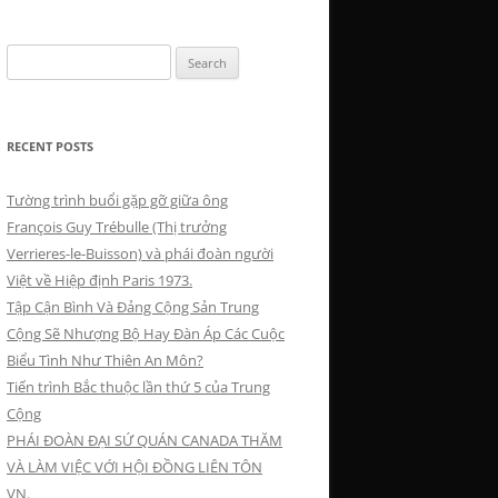
Search
for:
RECENT POSTS
Tường trình buổi gặp gỡ giữa ông
François Guy Trébulle (Thị trưởng
Verrieres-le-Buisson) và phái đoàn người
Việt về Hiệp định Paris 1973.
Tập Cận Bình Và Đảng Cộng Sản Trung
Cộng Sẽ Nhượng Bộ Hay Đàn Áp Các Cuộc
Biểu Tình Như Thiên An Môn?
Tiến trình Bắc thuộc lần thứ 5 của Trung
Cộng
PHÁI ĐOÀN ĐẠI SỨ QUÁN CANADA THĂM
VÀ LÀM VIỆC VỚI HỘI ĐỒNG LIÊN TÔN
VN.