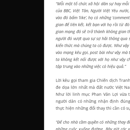
“Mỗi một tổ chức xã hội dân sự hay mỗi
của BBC, Việt Tân, Người Việt Yêu nước
vào đó bấm ‘like’, họ có những ‘comments
gian để liên kết, kết bạn với họ rồi từ đ
gian mạng đó sẽ trở thành không gian t
người đó vượt qua sự sợ hãi thông qua 
kiến thức mà chúng ta có được. Như vậy 
vào mạng kêu gọi, post bài như vậy mà t
ta không kết nối được với họ như vậy ch
tập trung vào những việc có hiệu quả.”
Lời kêu gọi tham gia Chiến dịch Tra
đe dọa lớn nhất mà đất nước Việt Nam
Như lời linh mục Phan Văn Lợi vừa t
người dân có những nhận định đúng
thực hiện những đổi thay thì cần có 
“Để cho nhà cầm quyền có những thay đổi
những cuộc xuống đường. Bây giờ các x