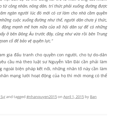
o từ công nhân, nông dân, trí thức phải xuống đường được
răm ngàn người lúc đó mới có cơ làm cho nhà cầm quyền
 những cuộc xuống đường như thế, người dân chưa ý thức,
tác động mạnh mẽ hơn nữa của xã hội dân sự để có những
thấy ở bên Đông Âu trước đây, cũng như vừa rồi bên Trung
oan cố để bảo vệ quyền lực.”
am gia đấu tranh cho quyền con người, cho tự do-dân
yêu cầu mà theo luật sư Nguyễn Văn Đài cần phải làm
g ngoài biện pháp kết nối, những nhân tố này cần làm
 nhân mạng lưới hoạt động của họ thì mới mong có thể
 Sự
and tagged
#nhanquyen2015
on
April 1, 2015
by
Ban