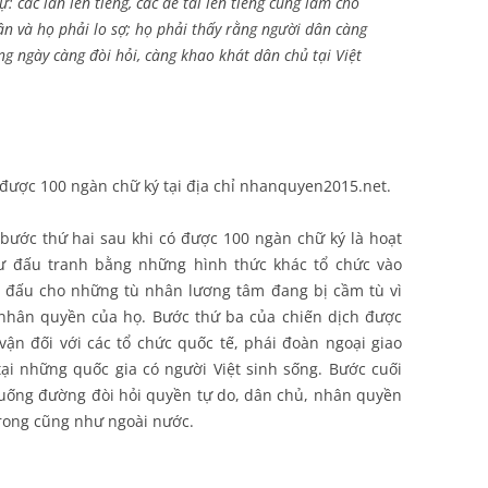
: các lần lên tiếng, các đề tài lên tiếng cũng làm cho
n và họ phải lo sợ; họ phải thấy rằng người dân càng
g ngày càng đòi hỏi, càng khao khát dân chủ tại Việt
 được 100 ngàn chữ ký tại địa chỉ nhanquyen2015.net.
bước thứ hai sau khi có được 100 ngàn chữ ký là hoạt
hư đấu tranh bằng những hình thức khác tổ chức vào
h đấu cho những tù nhân lương tâm đang bị cầm tù vì
 nhân quyền của họ. Bước thứ ba của chiến dịch được
 vận đối với các tổ chức quốc tế, phái đoàn ngoại giao
 tại những quốc gia có người Việt sinh sống. Bước cuối
xuống đường đòi hỏi quyền tự do, dân chủ, nhân quyền
trong cũng như ngoài nước.