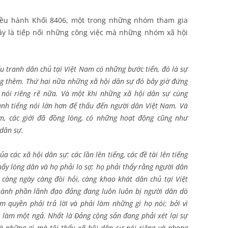
iều hành Khối 8406, một trong những nhóm tham gia
đây là tiếp nối những công việc mà những nhóm xã hội
:
u tranh dân chủ tại Việt Nam có những bước tiến, đó là sự
àng thêm. Thứ hai nữa những xã hội dân sự đó bây giờ đứng
 nói riêng rẽ nữa. Và một khi những xã hội dân sự cùng
ành tiếng nói lớn hơn để thấu đến người dân Việt Nam. Và
m, các giới đã đồng lòng, có những hoạt động cũng như
 dân sự.
a các xã hội dân sự: các lần lên tiếng, các đề tài lên tiếng
ấy lòng dân và họ phải lo sợ; họ phải thấy rằng người dân
càng ngày càng đòi hỏi, càng khao khát dân chủ tại Việt
hành phần lãnh đạo đảng đang luôn luôn bị người dân dò
m quyền phải trả lời và phải làm những gì họ nói; bởi vì
 làm một ngả. Nhất là Đảng cộng sản đang phải xét lại sự
là những gì mà tôi thấy xã hội dân sự nói riêng và phong