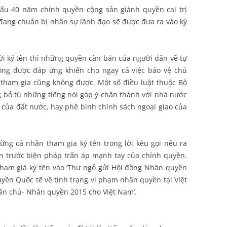
dấu 40 năm chính quyền cộng sản giành quyền cai trị
đang chuẩn bị nhân sự lãnh đạo sẽ được đưa ra vào kỳ
i ký tên thì những quyền căn bản của người dân về tự
ông được đáp ứng khiến cho ngay cả việc bảo vệ chủ
ham gia cũng không được. Một số điều luật thuộc Bộ
g bỏ tù những tiếng nói góp ý chân thành với nhà nước
 của đất nước, hay phê bình chính sách ngoại giao của
ng cá nhân tham gia ký tên trong lời kêu gọi nêu ra
ân trước biện pháp trấn áp mạnh tay của chính quyền.
tham giá ký tên vào ‘Thư ngỏ gửi Hội đồng Nhân quyền
yền Quốc tế về tình trạng vi phạm nhân quyền tại Việt
ân chủ- Nhân quyền 2015 cho Việt Nam’.