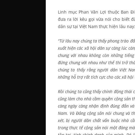
Linh mục Phan Văn Lợi thuộc Ban Đ
đưa ra lời kêu gọi vừa nói cho biết 
dân sự tại Việt Nam thực hiện lâu nay
“Từ lâu nay chúng ta thấy phong trào đấ
xuất hiện các xã hội dân sự càng lúc c
chung với nhau không còn những tiếng
đứng chung với nhau như thế thì trở th
chúng ta thấy rằng người dân Việt Na
những hỗ trợ rất tích cực cho các xã hội
Rồi chúng ta cũng thấy chính động thái củ
cũng làm cho nhà cầm quyền cộng sản th
càng ngày càng nhận định đúng đắn và 
Nam. Và Đảng cộng sản nói chung và t
xét, bị người dân chất vấn buộc nhà cầ
trong thực tế cộng sản nói một đàng mà
tồn tại, tính chính danh của mình. Đó 