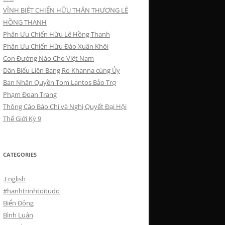
VĨNH BIỆT CHIẾN HỮU THÂN THƯƠNG LÊ
HỒNG THANH
Phân Ưu Chiến Hữu Lê Hồng Thanh
Phân Ưu Chiến Hữu Đào Xuân Khôi
Con Đường Nào Cho Việt Nam
Dân Biểu Liên Bang Ro Khanna cùng Ủy
Ban Nhân Quyền Tom Lantos Bảo Trợ
Phạm Đoan Trang
Thông Cáo Báo Chí và Nghị Quyết Đại Hội
Thế Giới Kỳ 9
CATEGORIES
.English
#hanhtrinhtoitudo
Biển Đông
Bình Luận