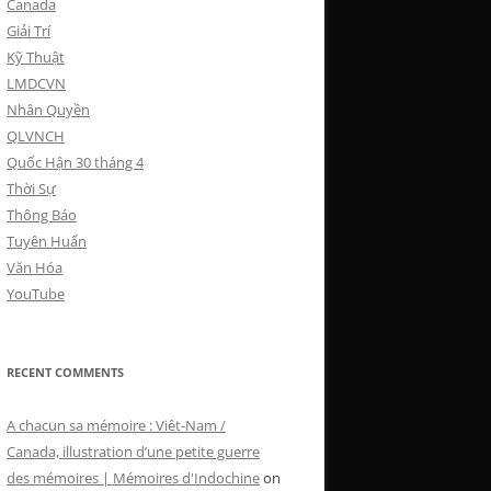
Canada
Giải Trí
Kỹ Thuật
LMDCVN
Nhân Quyền
QLVNCH
Quốc Hận 30 tháng 4
Thời Sự
Thông Báo
Tuyên Huấn
Văn Hóa
YouTube
RECENT COMMENTS
A chacun sa mémoire : Viêt-Nam /
Canada, illustration d’une petite guerre
des mémoires | Mémoires d'Indochine
on