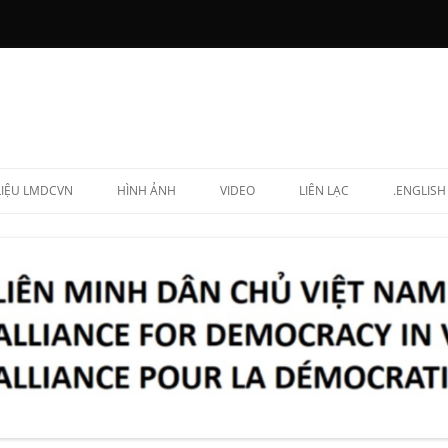
 LIỆU LMDCVN
HÌNH ẢNH
VIDEO
LIÊN LẠC
.ENGLISH
N CHẤP HÀNH
NG LẬP VIÊN