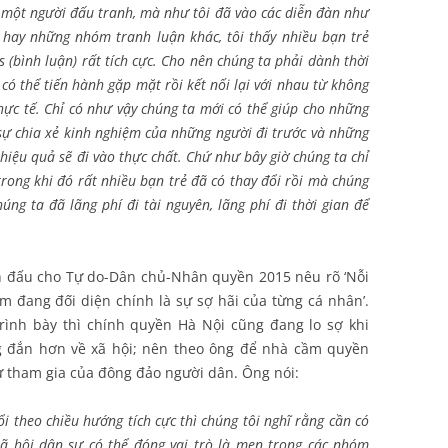
 một người đấu tranh, mà như tôi đã vào các diễn đàn như
, hay những nhóm tranh luận khác, tôi thấy nhiều bạn trẻ
 (bình luận) rất tích cực. Cho nên chúng ta phải dành thời
ó có thể tiến hành gặp mặt rồi kết nối lại với nhau từ không
hực tế. Chỉ có như vậy chúng ta mới có thể giúp cho những
sự chia xẻ kinh nghiệm của những người đi trước và những
hiệu quả sẽ đi vào thực chất. Chứ như bây giờ chúng ta chỉ
rong khi đó rất nhiều bạn trẻ đã có thay đổi rồi mà chúng
úng ta đã lãng phí đi tài nguyên, lãng phí đi thời gian để
nh đấu cho Tự do-Dân chủ-Nhân quyền 2015 nêu rõ ‘Nỗi
 đang đối diện chính là sự sợ hãi của từng cá nhân’.
rình bày thì chính quyền Hà Nội cũng đang lo sợ khi
 đắn hơn về xã hội; nên theo ông để nhà cầm quyền
sự tham gia của đông đảo người dân. Ông nói:
 theo chiều hướng tích cực thì chúng tôi nghĩ rằng cần có
ã hội dân sự có thể đóng vai trò là men trong các nhóm