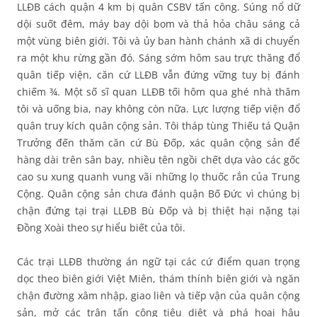
LLĐB cách quận 4 km bị quân CSBV tấn công. Súng nổ dữ
dội suốt đêm, máy bay dội bom và thả hỏa châu sáng cả
một vùng biên giới. Tôi và ủy ban hành chánh xã di chuyển
ra một khu rừng gần đó. Sáng sớm hôm sau trực thăng đổ
quân tiếp viện, căn cứ LLĐB vẫn đứng vững tuy bị đánh
chiếm ¾. Một số sĩ quan LLĐB tối hôm qua ghé nhà thăm
tôi và uống bia, nay không còn nữa. Lực lượng tiếp viện đổ
quân truy kích quân cộng sản. Tôi tháp tùng Thiếu tá Quận
Trưởng đến thăm căn cứ Bù Đốp, xác quân cộng sản để
hàng dài trên sân bay, nhiều tên ngồi chết dựa vào các gốc
cao su xung quanh vung vãi những lọ thuốc rắn của Trung
Cộng. Quân cộng sản chưa đánh quận Bố Đức vì chúng bị
chận đứng tại trại LLĐB Bù Đốp và bị thiệt hại nặng tại
Đồng Xoài theo sự hiểu biết của tôi.
Các trại LLĐB thường án ngữ tại các cứ điểm quan trọng
dọc theo biên giới Việt Miên, thám thính biên giới và ngăn
chận đường xâm nhập, giao liên và tiếp vận của quân cộng
sản, mở các trận tấn công tiêu diệt và phá hoại hậu