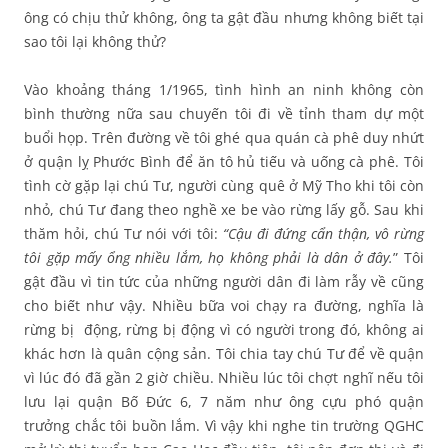
ông có chịu thử không, ông ta gật đầu nhưng không biết tại
sao tôi lại không thử?
Vào khoảng tháng 1/1965, tình hình an ninh không còn
bình thường nữa sau chuyến tôi đi về tỉnh tham dự một
buổi họp. Trên đường về tôi ghé qua quán cà phê duy nhứt
ở quận lỵ Phước Bình để ăn tô hủ tiếu và uống cà phê. Tôi
tình cờ gặp lại chú Tư, người cùng quê ở Mỹ Tho khi tôi còn
nhỏ, chú Tư đang theo nghề xe be vào rừng lấy gỗ. Sau khi
thăm hỏi, chú Tư nói với tôi:
“Cậu đi đứng cẩn thận, vô rừng
tôi gặp mấy ổng nhiều lắm, họ không phải là dân ở đây.
” Tôi
gật đầu vì tin tức của những người dân đi làm rẫy về cũng
cho biết như vậy. Nhiều bữa voi chạy ra đường, nghĩa là
rừng bị động, rừng bị động vì có người trong đó, không ai
khác hơn là quân cộng sản. Tôi chia tay chú Tư để về quận
vì lúc đó đã gần 2 giờ chiều. Nhiều lúc tôi chợt nghĩ nếu tôi
lưu lại quận Bố Đức 6, 7 năm như ông cựu phó quận
trưởng chắc tôi buồn lắm. Vì vậy khi nghe tin trường QGHC