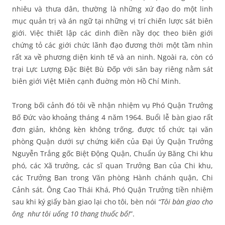
nhiêu và thưa dân, thường là những xứ đạo do một linh
mục quản trị và án ngữ tại những vị trí chiến lược sát biên
giới. Việc thiết lập các dinh điền nầy dọc theo biên giới
chứng tỏ các giới chức lãnh đạo đương thời một tầm nhìn
rất xa về phương diện kinh tế và an ninh. Ngoài ra, còn có
trại Lực Lượng Đặc Biệt Bù Đốp với sân bay riêng nằm sát
biên giới Việt Miên cạnh đuờng mòn Hồ Chí Minh.
Trong bối cảnh đó tôi về nhận nhiệm vụ Phó Quận Trưởng
Bố Đức vào khoảng tháng 4 năm 1964. Buổi lễ bàn giao rất
đơn giản, không kèn không trống, được tổ chức tại văn
phòng Quận dưới sự chứng kiến của Đại Úy Quận Trưởng
Nguyễn Trắng gốc Biệt Động Quận, Chuẩn úy Băng Chi khu
phó, các Xã trưởng, các sĩ quan Trưởng Ban của Chi khu,
các Trưởng Ban trong Văn phòng Hành chánh quận, Chi
Cảnh sát. Ông Cao Thái Khá, Phó Quận Trưởng tiền nhiệm
sau khi ký giấy bàn giao lại cho tôi, bèn nói
“Tôi bàn giao cho
ông như tôi uống 10 thang thuốc bổ!
”.