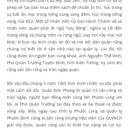
mở kỳ thi tuyển ban Cao Học đầu tiên, tôi nộp đơn thi và đi
phép về Sài Gòn mua thêm sách để chuẩn bị thi, học trong
sự bất ổn, học trong tiếng súng vang đêm, học trong tiếng
vọng của B52. Một số nhân viên Ủy ban Hành Chánh xã và
nhân viên quận phải đi ngũ “lưu động”, nghĩa là tối đến
mang võng và mùng mền ra rừng ngũ, nay nơi nầy mai nơi
khác vì bọn du kích chận xe đò và nói với dân quận rằng
chúng nó biết tôi ở căn nhà nào tại quận lỵ. Lúc đó, tôi
cũng được tin người bạn cùng khóa, anh Nguyễn Thế Vinh,
Phó Quận Trưởng Tuyên Bình, tỉnh Kiến Tường, hy sinh khi
cộng sản tấn công và tràn ngập quận.
Rồi vào đầu tháng 5 năm 1965 tình hình chiến sự bộc phát
một cách dữ dội. Quận Đức Phong bị quân CS tấn công và
tràn ngập, người bạn đồng môn cùng lên Phước Long với
tôi, là Phó Quận Trưởng tại đây theo xe be thoát ra được
vòng vây. Mấy ngày sau tỉnh lỵ Phước Long và quận lỵ
Phước Bình cũng bị tấn công nhưng tiếp viện của QLVNCH
giải tỏa được, quân cộng sản bị thiệt hại nặng và rút lui.