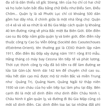
đa số là dân thiểu số gốc Stieng, tên của họ chỉ có hai chữ
và họ luôn luôn bắt đầu bằng chữ Điểu như Điểu Sen, Điểu
Chôm… Quận lỵ là xã Phước Lục chỉ có khoảng 500 dân
gồm hai dãy nhà, ở chính giữa là một nhà lồng chợ. Quận
có 4 xã và xã xa nhứt là xã Bù Gia Mập cách quận lỵ khoảng
40 km đường rừng về phía Bắc miệt Ba Biên Giới. Đồn điền
cao su Bù Đốp nằm giữa quận lỵ và biên giới, đồn điền nầy
thuộc công ty Cao Su Viễn Đông (Société des Caoutechoues
d’Extrème-Orient), tên thường gọi là CEXO thành lập năm
1911, đồn điền Bù Đốp xây dựng năm 1911 rộng 810 mẫu.
Hằng tháng có máy bay Cessna lên tiếp tế và phát lương.
Thời cực thịnh công ty nầy đã bỏ tiền ra để làm đường xe
lửa Sài Gòn-Lộc Ninh dài 142 km để chuyên chở cao su.
Hầu hết dân cạo mủ được mộ từ miền Bắc và miền Trung
như Quảng Trị, Quảng Nam, Quảng Ngãi từ thập niên
1930 và con cháu của họ vẩn tiếp tục làm phu tại đây. Bên
cạnh đó là một số dinh điền như dinh điền Châu Ninh I,
Châu Ninh II gần quận lỵ, và đường đi Bù Gia Mập cũng có
một số dinh điền. Các dinh điền tọa lạc tại những đất phì