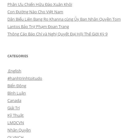
Phân Ưu Chiến Hữu Đào Xuân Khôi
Con Đường Nào Cho Việt Nam
Dân Biểu Liên Bang Ro Khanna cùng Ủy Ban Nhân Quyền Tom
Lantos Bảo Trợ Phạm Đoan Trang
Thông Cáo Báo Chí và Nghị Quyết Đại Hội Thế Giới Kỳ 9
CATEGORIES
.English
#hanhtrinhtoitudo
Biển Đông
Bình Luận
Canada
Giải Trí
Kỹ Thuật
LMDCVN
Nhân Quyền
QLVNCH