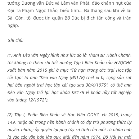
tướng Dương văn Đức và Lâm văn Phát, đảo chánh hụt của
Đại Tá Phạm Ngọc Thảo, biểu tình… Ba tháng sau khi về lại
Sài Gòn, tôi được tin quận Bố Đức bị địch tấn công và tràn
ngập.
Ghi chú:
(1) Anh Đèo văn Ngày hình như lúc đó là Tham sự Hành Chánh,
tôi không có thêm chi tiết nhưng Tập I Biên Khảo của HVQGHC
xuất bản năm 2015 ghi ở mục “Tử nạn trong các trại Học tập
cải tạo” là anh “Đèo văn Ngày (ĐS17B) chết vì bị cộng sản sát
hại bên ngoài trại học tập cải tạo sau 30/4/1975”, có thể anh
Đèo văn Ngày trở lại học khóa ĐS17B vì khóa nầy tốt nghiệp
vào tháng 12/1972?).
(2) Tập I, Phần Biên Khảo về Học Viện QGHC, xb 2015, trang
149, “Mặc dù trong nền hành chánh có dự trù phương thức ủy
quyền, nhưng ủy quyền lại phụ tùy cá tính của mỗi cá nhân hơn
là vào các văn bản lập quy. Mãi đến năm 1974, Bộ Nội Vụ mới