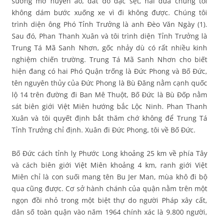
sương mờ huyền ảo, đất đỏ đặc sệt, hai đứa chúng tôi
không dám bước xuống xe vì đi không được. Chúng tôi
trình diện ông Phó Tỉnh Trưởng là anh Đèo Văn Ngày (1).
Sau đó, Phan Thanh Xuân và tôi trình diện Tỉnh Trưởng là
Trung Tá Mã Sanh Nhơn, gốc nhảy dù có rất nhiều kinh
nghiệm chiến trường. Trung Tá Mã Sanh Nhơn cho biết
hiện đang có hai Phó Quận trống là Đức Phong và Bố Đức,
tên nguyên thủy của Đức Phong là Bù Đăng nằm cạnh quốc
lộ 14 trên đường đi Ban Mê Thuột, Bố Đức là Bù Đốp nằm
sát biên giới Việt Miên hướng bắc Lộc Ninh. Phan Thanh
Xuân và tôi quyết định bắt thăm chớ không để Trung Tá
Tỉnh Trưởng chỉ định. Xuân đi Đức Phong, tôi về Bố Đức.
Bố Đức cách tỉnh lỵ Phước Long khoảng 25 km về phía Tây
và cách biên giới Việt Miên khoảng 4 km, ranh giới Việt
Miên chỉ là con suối mang tên Bu Jer Man, mùa khô đi bộ
qua cũng được. Cơ sở hành chánh của quận nằm trên một
ngọn đồi nhỏ trong một biệt thự do người Pháp xây cất,
dân số toàn quận vào năm 1964 chính xác là 9.800 người,