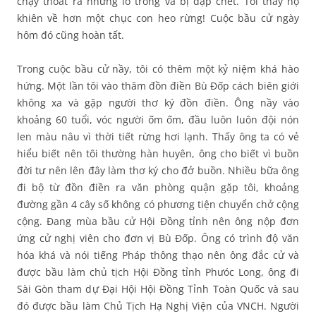
chạy thoát ra những lỗ trống và bị đập chết. Tôi thấy họ
khiên về hơn một chục con heo rừng! Cuộc bầu cử ngày
hôm đó cũng hoàn tất.
Trong cuộc bầu cử nầy, tôi có thêm một kỷ niệm khá hào
hứng. Một lần tôi vào thăm đồn điền Bù Đốp cách biên giới
không xa và gặp người thơ ký đồn điền. Ông nầy vào
khoảng 60 tuổi, vóc người ốm ốm, đầu luôn luôn đội nón
len màu nâu vì thời tiết rừng hơi lạnh. Thấy ông ta có vẻ
hiểu biết nên tôi thường hàn huyên, ông cho biết vì buồn
đời tư nên lên đây làm thơ ký cho đở buồn. Nhiều bữa ông
đi bộ từ đồn điền ra văn phòng quận gặp tôi, khoảng
đường gần 4 cây số không có phương tiện chuyển chở cộng
cộng. Đang mùa bầu cử Hội Đồng tỉnh nên ông nộp đơn
ứng cử nghị viên cho đơn vị Bù Đốp. Ông có trình độ văn
hóa khá và nói tiếng Pháp thông thạo nên ông đắc cử và
được bầu làm chủ tịch Hội Đồng tỉnh Phưóc Long, ông đi
Sài Gòn tham dự Đại Hội Hội Đồng Tỉnh Toàn Quốc và sau
đó được bầu làm Chủ Tịch Hạ Nghị Viện của VNCH. Người