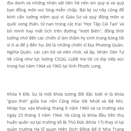
địa danh và những nhân vật liên hệ nên xin quý vị và quý
bạn đồng môn vui lòng miễn chấp. Bài ký sự nầy cũng để
kính cẩn tưởng niệm quý vị Giáo Sư và quý đồng môn vị
quốc vong thân, tử nạn trong các trại “Học Tập Cải Tạo” và
bỏ mình hay mất tích trên đường “Vượt Biên”, đồng thời
tưởng nhớ đến các chiến sĩ âm thầm hy sinh trong bóng tối
vì ít ai để ý đến họ. Đó là những chiến sĩ Địa Phương Quân,
Nghĩa Quân, các cán bộ và viên chức xã ấp, Nhân Dân Tự
Vệ cũng như lực lượng CSQG, LLĐB mà tôi có dịp tiếp xúc
trong hai năm 1964 và 1965 tại tỉnh Phước Long.
Khóa 9 Đốc Sự là một khóa tương đối đặc biệt vì là khóa
“giao thời” giữa hai nền Cộng Hòa: Đệ Nhứt và Đệ Nhị.
Nhập học vào khoảng tháng 9 năm 1960 và ra trường vào
ngày 23 tháng 3 năm 1964. Và cũng là khóa đầu tiên thụ
huấn quân sự tại trường Võ Bị Thủ Đức (khóa 17) thay vì tại
quân trường Hạ Sĩ quan Hiện Dịch Đồng Đế ở Nha Trang