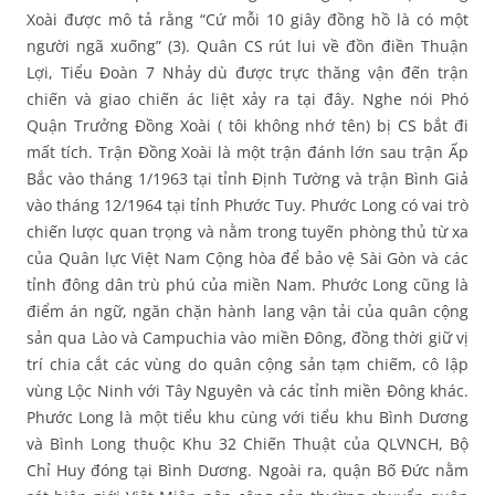
Xoài được mô tả rằng “Cứ mỗi 10 giây đồng hồ là có một
người ngã xuống” (3). Quân CS rút lui về đồn điền Thuận
Lợi, Tiểu Đoàn 7 Nhảy dù được trực thăng vận đến trận
chiến và giao chiến ác liệt xảy ra tại đây. Nghe nói Phó
Quận Trưởng Đồng Xoài ( tôi không nhớ tên) bị CS bắt đi
mất tích. Trận Đồng Xoài là một trận đánh lớn sau trận Ấp
Bắc vào tháng 1/1963 tại tỉnh Định Tường và trận Bình Giả
vào tháng 12/1964 tại tỉnh Phước Tuy. Phước Long có vai trò
chiến lược quan trọng và nằm trong tuyến phòng thủ từ xa
của Quân lực Việt Nam Cộng hòa để bảo vệ Sài Gòn và các
tỉnh đông dân trù phú của miền Nam. Phước Long cũng là
điểm án ngữ, ngăn chặn hành lang vận tải của quân cộng
sản qua Lào và Campuchia vào miền Đông, đồng thời giữ vị
trí chia cắt các vùng do quân cộng sản tạm chiếm, cô lập
vùng Lộc Ninh với Tây Nguyên và các tỉnh miền Đông khác.
Phước Long là một tiểu khu cùng với tiểu khu Bình Dương
và Bình Long thuộc Khu 32 Chiến Thuật của QLVNCH, Bộ
Chỉ Huy đóng tại Bình Dương. Ngoài ra, quận Bố Đức nằm