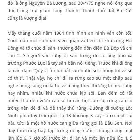
đó là ông Nguyễn Bá Lương, sau 30/4/75 nghe nói ông qua
đời trong trại giam Long Thành. Thành thử đất Bố Đức
cũng là vượng địa!
Mấy tháng cuối năm 1964 tình hình an ninh vẫn còn tốt.
Cuối tuần một số nhân viên quận và bên chi khu cùng Hội
Đồng Xã tổ chức đi săn, thường đến đồn điền Bù Đốp và chỉ
cần 2, 3 người vào rừng đi săn trong đó có ông phó xã
trưởng Phước Lục là tay săn bắn nổi tiếng. Trước khi đi ông
ta căn dặn: “Quý vị ở nhà bắt sẳn nước sôi chúng tôi về sẽ
có thịt”. Thật vậy, họ chỉ đi ra rừng cao su một chặp sau
nghe tiếng súng nổ là họ về mang theo thường là heo rừng
hay nhím, nhiều khi nước chưa kịp sôi. Ban đêm có rất
nhiều thú đến vườn cao su tìm ăn hột cao su, rừng cao su
trống nên dễ đi và dễ thấy thú rừng. Đường đi xuống Lộc
Ninh phía tay trái quốc lộ 13 khoảng 3 cây số có một cái
bàu tức là một hồ nước cạn giữa rừng gọi là Bàu Sen. Nơi
đây thú rừng hay tập trung uống nước, chúng uống một
lần lúc 6, 7 giờ tối trước khi đi ăn và một lần nữa lúc 4, 5