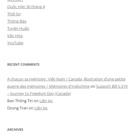
Quốc Hận 30 tháng 4
Thời Sự
Thông Báo
Tuyên Huấn
Văn Hóa
YouTube
RECENT COMMENTS
A chacun sa mémoire : Viêt-Nam / Canada, illustration d’une petite
guerre des mémoires | Mémoires d'Indochine
on
Support Bill S-219
– Journey to Freedom Day (Canada)
Ban Thông Tin
on
Liên lạc
Dzung Tran
on
Liên lạc
ARCHIVES