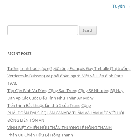
Tuyến
→
Search
for:
RECENT POSTS
Tường trình buổi gặp gỡ giữa ông François Guy Trébulle (Thị trưởng
Verrieres-le-Buisson) và phái đoàn người Việt về Hiệp định Paris
1973.
Tập Cận Bình Và Đảng Cộng Sản Trung Cộng Sẽ Nhượng Bộ Hay
Đàn Áp Các Cuộc Biểu Tình Như Thiên An Môn?
Tiến trình Bắc thuộc lần thứ 5 của Trung Cộng
PHÁI ĐOÀN ĐẠI SỨ QUÁN CANADA THĂM VÀ LÀM VIỆC VỚI HỘI
ĐỒNG LIÊN TÔN VN.
VĨNH BIỆT CHIẾN HỮU THÂN THƯƠNG LÊ HỒNG THANH
Phân Ưu Chiến Hữu Lê Hồng Thanh