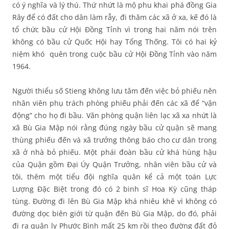
có ý nghĩa và lý thú. Thứ nhứt là mộ phu khai phá đồng Gia
Rây để có đất cho dân làm rẫy, đi thăm các xã ở xa, kế đó là
tổ chức bầu cử Hội Đồng Tỉnh vì trong hai năm nói trên
không có bầu cử Quốc Hội hay Tổng Thống. Tôi có hai kỷ
niệm khó quên trong cuộc bầu cử Hội Đồng Tỉnh vào năm
1964.
Người thiểu số Stieng không lưu tâm đến việc bỏ phiếu nên
nhân viên phụ trách phòng phiếu phải đến các xã để “vận
động” cho họ đi bầu. Văn phòng quận liên lạc xã xa nhứt là
xã Bù Gia Mập nói rằng đúng ngày bầu cử quận sẽ mang
thùng phiếu đến và xã trưởng thông báo cho cư dân trong
xã ở nhà bỏ phiếu. Một phái đoàn bầu cử khá hùng hậu
của Quận gồm Đại Úy Quận Trưởng, nhân viên bầu cử và
tôi, thêm một tiểu đội nghĩa quân kể cả một toán Lực
Lượng Đặc Biệt trong đó có 2 binh sĩ Hoa Kỳ cũng tháp
tùng. Đường đi lên Bù Gia Mập khá nhiêu khê vì không có
đường dọc biên giới từ quận đến Bù Gia Mập, do đó, phải
đi ra quận lỵ Phước Bình mất 25 km rồi theo đường đất đỏ