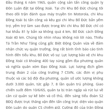
Đầu tháng 6 năm 1965, quân cộng sản tấn công quận lỵ
Đôn Luân đặt tại Đồng Xoài. Tại chi khu Bố Đức chúng tôi
theo dõi trận đánh qua máy truyền tin Motorola, chi khu
Đồng Xoài bị tấn công và kêu gọi chi khu Bố Đức bắn yểm
trợ, yểm trợ làm sao được trong khi chi khu Bố Đức chỉ có
hai khẩu 81 ly bắn xa không quá 4 km, Bố Đức cách Đồng
Xoài 40 km. Chúng tôi nhìn nhau không nói lời nào, Thiếu
Tá Trần Như Tăng cũng gốc Biệt Động Quân vừa về đảm
nhận chức vụ quận trưởng, ông rất bình tỉnh báo cáo tình
hình đến tiểu khu, Bố Đức vô sự. Lực lượng bảo vệ chi khu
Đồng Xoài có khoảng 400 tay súng gồm địa phương quân
và nghĩa quân xóm Đạo Đồng Xoài. Lực lượng địch gồm
trung đoàn 2 của công trường 7 CSVN, các đơn vị phụ
thuộc và các bộ đội địa phương, quân số ước lượng không
dưới 3.000 quân, tức gấp 7, 8 lần quân trú phòng. Giao
chiến suốt đêm 10/6/65, quân ta bị tràn ngập và rút lui về
căn cứ quân sự kế bên và cố thủ, đến sáng tiểu đoàn 52
BĐQ được trực thăng vận đến tấn công trực diện vào quận
Đôn Luân do quân CS chiếm giữ. Cường độ của trận Đồng