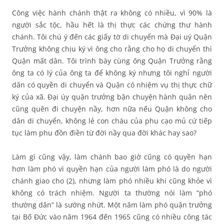
Công việc hành chánh thật ra không có nhiều, vì 90% là
người sắc tộc, hầu hết là thị thực các chứng thư hành
chánh. Tôi chú ý đến các giấy tờ di chuyển mà Đại uý Quận
Trưởng không chịu ký vì ông cho rằng cho họ di chuyển thì
Quận mất dân. Tôi trình bày cùng ông Quận Trưởng rằng
ông ta có lý của ông ta để không ký nhưng tôi nghỉ người
dân có quyền di chuyển và Quận có nhiệm vụ thị thực chữ
ký của xã. Đại úy quận trưởng bận chuyện hành quân nên
cũng quên đi chuyện nầy, hơn nữa nếu Quận không cho
dân di chuyển, không lẻ con cháu của phu cạo mủ cứ tiếp
tục làm phu đồn điền từ đời nầy qua đời khác hay sao?
Làm gì cũng vậy, làm chánh bao giờ cũng có quyền hạn
hơn làm phó vì quyền hạn của người làm phó là do người
chánh giao cho (2), nhưng làm phó nhiều khi cũng khỏe vì
không có trách nhiệm. Người ta thường nói làm “phó
thường dân” là sướng nhứt. Một năm làm phó quận trưởng
tại Bố Đức vào năm 1964 đến 1965 cũng có nhiều công tác