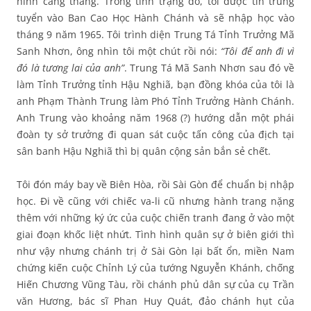
hình căng thẳng. Trong tình trạng đó, tôi được tin trúng
tuyển vào Ban Cao Học Hành Chánh và sẽ nhập học vào
tháng 9 năm 1965. Tôi trình diện Trung Tá Tỉnh Trưởng Mã
Sanh Nhơn, ông nhìn tôi một chút rồi nói:
“Tôi để anh đi vì
đó là tương lai của anh”
. Trung Tá Mã Sanh Nhơn sau đó về
làm Tỉnh Trưởng tỉnh Hậu Nghiã, bạn đồng khóa của tôi là
anh Phạm Thành Trung làm Phó Tỉnh Trưởng Hành Chánh.
Anh Trung vào khoảng năm 1968 (?) hướng dẫn một phái
đoàn ty sở trưởng đi quan sát cuộc tấn công của địch tại
sân banh Hậu Nghiã thì bị quân cộng sản bắn sẻ chết.
Tôi đón máy bay về Biên Hòa, rồi Sài Gòn để chuẩn bị nhập
học. Đi về cũng với chiếc va-li cũ nhưng hành trang nặng
thêm với những ký ức của cuộc chiến tranh đang ở vào một
giai đoạn khốc liệt nhứt. Tình hình quân sự ở biên giới thì
như vậy nhưng chánh trị ở Sài Gòn lại bất ổn, miền Nam
chứng kiến cuộc Chỉnh Lý của tướng Nguyễn Khánh, chống
Hiến Chương Vũng Tàu, rồi chánh phủ dân sự của cụ Trần
văn Hương, bác sĩ Phan Huy Quát, đảo chánh hụt của