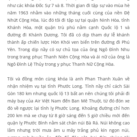
như các khóa Đốc Sự 7 và 8. Thời gian đi tập sự vào mùa hè
năm 1963 nhằm vào những tháng cuối cùng của nền Đệ
Nhứt Cộng Hòa, lúc đó tôi đi tập sự tại quận Ninh Hòa, tỉnh
Khánh Hòa, một quận trù phú nằm cạnh Quốc lộ 1 và
đường đi Khánh Dương. Tôi đã có dịp tham dự lễ khánh
thành ấp chiến lược Hòn Khói ven biển trên đường đi Phú
Yên. Trong dịp nầy có sự chủ tọa của ông Ngô Đình Nhu
trong trang phục Thanh Niên Cộng Hòa và ái nữ của ông là
Ngô Đình Lệ Thủy trong y phục Thanh Nữ Cộng Hòa.
Tôi và đồng môn cùng khóa là anh Phan Thanh Xuân về
nhận nhiệm vụ tại tỉnh Phước Long. Tỉnh nầy chỉ cách Sài
Gòn 180 km nhưng quốc lộ 13 bất an nên chúng tôi phải đi
máy bay của Air Việt Nam đến Ban Mê Thuột, từ đó đón xe
đò về ngược lại tỉnh lỵ Phước Long. Khoảng đường chỉ hơn
200 km mà xe chạy từ 8 giờ sáng đến 5 giờ chiều mới đến
quận lỵ Phước Bình nằm sát chân núi Bà Rá. Núi không cao
lắm nhưng trời mưa âm u mây trắng phủ kín ngọn núi,