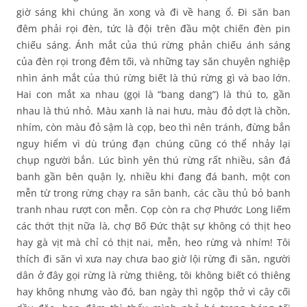
giờ sáng khi chúng ăn xong và đi về hang ổ. Đi săn ban
đêm phải rọi đèn, tức là đội trên đầu một chiến đèn pin
chiếu sáng. Ánh mắt của thú rừng phản chiếu ánh sáng
của đèn rọi trong đêm tối, và những tay săn chuyên nghiệp
nhìn ánh mắt của thú rừng biết là thú rừng gì và bao lớn.
Hai con mắt xa nhau (gọi là “bang dang”) là thú to, gần
nhau là thú nhỏ. Màu xanh là nai hưu, màu đỏ dợt là chồn,
nhím, còn màu đỏ sậm là cọp, beo thì nên tránh, đừng bắn
nguy hiểm vì dù trúng đạn chúng cũng có thể nhảy lại
chụp người bắn. Lúc bình yên thú rừng rất nhiều, sân đá
banh gần bên quận lỵ, nhiều khi đang đá banh, một con
mễn từ trong rừng chạy ra sân banh, các cầu thủ bỏ banh
tranh nhau rượt con mễn. Cọp còn ra chợ Phước Long liếm
các thớt thịt nữa là, chợ Bố Đức thật sự không có thịt heo
hay gà vịt mà chỉ có thịt nai, mễn, heo rừng và nhím! Tôi
thích đi săn vì xưa nay chưa bao giờ lội rừng đi săn, người
dân ở đây gọi rừng là rừng thiêng, tôi không biết có thiêng
hay không nhưng vào đó, ban ngày thì ngộp thở vì cây cối