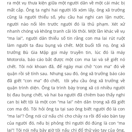
ra một vụ thưa kiện giữa một người dân về một cái mác bị
mất cắp. Ông ta nghi hai người lối xóm lấy, ông xã trưởng
cũng là người thiểu số, yêu cầu hai nghi can lặn nước,
người nào nổi lên trước người đó là thủ phạm. Xét xử
nhanh chóng và không tranh cãi lôi thôi. Một lần khác về vụ
“ma lai”, người dân thiểu số tin rằng con ma lai rút ruột
làm người ta đau bụng và chết. Một buổi tối nọ, ông xã
trưởng Bù Gia Mập gọi máy truyền tin, lúc đó là máy
Motorola, báo cáo bắt được một con ma lai và sẽ giết nó
chết. Tôi nói khoan đã, để ngày mai chở “con ma” đó về
quận rồi sẽ tính sau. Nhưng sau đó, ông xã trưởng báo cáo
đã giết “con ma” đó chết, tôi yêu cầu ông xã trưởng về
quận trình diện. Ông ta trình bày trong xã có nhiều người
bị đau bụng chết, và hai ba người đã chiêm bao thấy nghi
can bị kết tội là một con “ma lai” nên dân trong xã đã giết
con ma đó. Tôi hỏi ông ta tại sao ông biết người đó là con
“ma lai”? Ông nói cứ nấu chì cho chảy ra rồi đổ vào bàn tay
của người đó, nếu bị phỏng thì người đó đúng là con “ma
lai”! Tôi nói nếu bây giờ tôi nấu chì đổ thử vào tay của ông,