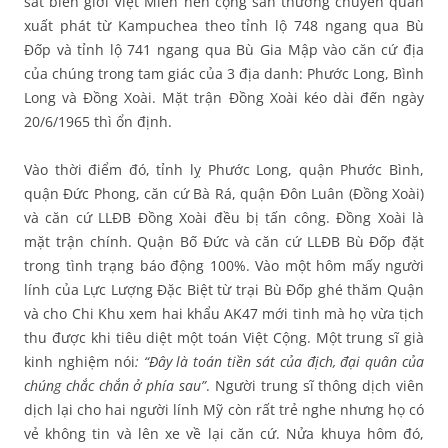
sát biên giới Việt Miên nên cộng sản thường chuyển quân
xuất phát từ Kampuchea theo tỉnh lộ 748 ngang qua Bù
Đốp và tỉnh lộ 741 ngang qua Bù Gia Mập vào căn cứ địa
của chúng trong tam giác của 3 địa danh: Phước Long, Bình
Long và Đồng Xoài. Mặt trận Đồng Xoài kéo dài đến ngày
20/6/1965 thì ổn định.
Vào thời điểm đó, tỉnh lỵ Phước Long, quận Phước Bình,
quận Đức Phong, căn cứ Bà Rá, quận Đôn Luân (Đồng Xoài)
và căn cứ LLĐB Đồng Xoài đều bị tấn công. Đồng Xoài là
mặt trận chính. Quận Bố Đức và căn cứ LLĐB Bù Đốp đặt
trong tình trạng báo động 100%. Vào một hôm mấy người
lính của Lực Lượng Đặc Biệt từ trại Bù Đốp ghé thăm Quận
và cho Chi Khu xem hai khẩu AK47 mới tinh mà họ vừa tịch
thu được khi tiêu diệt một toán Việt Cộng. Một trung sĩ già
kinh nghiệm nói
: “Đây là toán tiền sát của địch, đại quân của
chúng chắc chắn ở phía sau”
. Người trung sĩ thông dịch viên
dịch lại cho hai người lính Mỹ còn rất trẻ nghe nhưng họ có
vẻ không tin và lên xe về lại căn cứ. Nửa khuya hôm đó,