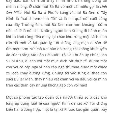
dầy đặc, ban đêm thì thấy mình nhỏ bé trong bóng tối
mênh mông. Ở chân núi Bà Rá có một cái miếu gọi là
Linh
Sơn Miếu
. Núi Bà Rá ở Phước Long và núi Bà Đen ở Tây
Ninh là “hai chị em sinh đôi” và là hai quả núi cuối cùng
của dãy Trường Sơn, núi Bà Đen cao hơn khoảng 100 m
nên có lẽ là núi chị! Những người lính Stieng đi hành quân
khi ra khỏi rừng đều quay lại chào khu rừng một cách kính
cẩn rồi mới về lại quận lỵ. Tôi không lãng mạn đi săn để
tìm một “Sơn Nữ Phà Ka” nào đó trong cái không khí huyền
ảo của “Trăng Mờ Bên Bờ Suối”. Tôi và Chuẩn úy Phúc, Ban
5 Chi Khu, đi săn với một mục đích rất thực tế, đi tìm một
con voi có cặp ngà vì bán cặp ngà thì mua được một chiếc
xe Jeep chạy đường rừng. Chúng tôi vác súng đi theo con
suối Bù Jer Măn, thấy nhiều vết chân voi và dấu voi cạ mình
trên các thân cây nhưng không gặp con voi nào!
Một số phong tục tập quán của người thiểu số ở đây khó
lòng áp dụng luật lệ của người Kinh để xét xử. Tôi chứng
kiến hai trường hợp, một là tại xã Phước Lục gần quận, xảy