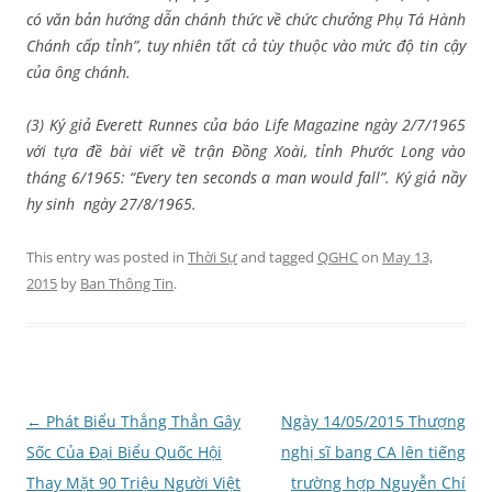
có văn bản hướng dẫn chánh thức về chức chưởng Phụ Tá Hành
Chánh cấp tỉnh”,
tuy nhiên tất cả tùy thuộc vào mức độ tin cậy
của ông chánh.
(3) Ký giả Everett Runnes của báo Life Magazine ngày 2/7/1965
với tựa đề bài viết về trận Đồng Xoài, tỉnh Phước Long vào
tháng 6/1965: “Every ten seconds a man would fall”.
Ký giả nầy
hy sinh ngày 27/8/1965.
This entry was posted in
Thời Sự
and tagged
QGHC
on
May 13,
2015
by
Ban Thông Tin
.
Post
←
Phát Biểu Thẳng Thắn Gây
Ngày 14/05/2015 Thượng
navigation
Sốc Của Đại Biểu Quốc Hội
nghị sĩ bang CA lên tiếng
Thay Mặt 90 Triệu Người Việt
trường hợp Nguyễn Chí