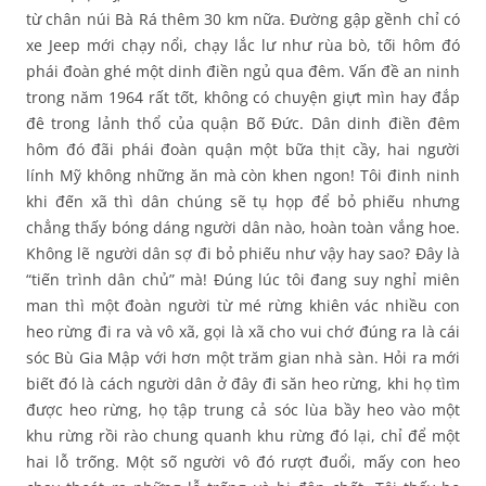
từ chân núi Bà Rá thêm 30 km nữa. Đường gập gềnh chỉ có
xe Jeep mới chạy nổi, chạy lắc lư như rùa bò, tối hôm đó
phái đoàn ghé một dinh điền ngủ qua đêm. Vấn đề an ninh
trong năm 1964 rất tốt, không có chuyện giựt mìn hay đắp
đê trong lảnh thổ của quận Bố Đức. Dân dinh điền đêm
hôm đó đãi phái đoàn quận một bữa thịt cầy, hai người
lính Mỹ không những ăn mà còn khen ngon! Tôi đinh ninh
khi đến xã thì dân chúng sẽ tụ họp để bỏ phiếu nhưng
chẳng thấy bóng dáng người dân nào, hoàn toàn vắng hoe.
Không lẽ người dân sợ đi bỏ phiếu như vậy hay sao? Đây là
“tiến trình dân chủ” mà! Đúng lúc tôi đang suy nghỉ miên
man thì một đoàn người từ mé rừng khiên vác nhiều con
heo rừng đi ra và vô xã, gọi là xã cho vui chớ đúng ra là cái
sóc Bù Gia Mập với hơn một trăm gian nhà sàn. Hỏi ra mới
biết đó là cách người dân ở đây đi săn heo rừng, khi họ tìm
được heo rừng, họ tập trung cả sóc lùa bầy heo vào một
khu rừng rồi rào chung quanh khu rừng đó lại, chỉ để một
hai lỗ trống. Một số người vô đó rượt đuổi, mấy con heo