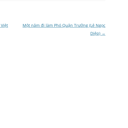
Việt
Một năm đi làm Phó Quận Trưởng (Lê Ngọc
Diệp)
→