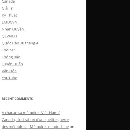
Canada
Giải Trí
Kỹ Thuật
LMDCVN
Nhân Quyền
QLVNCH
Quốc Hận 30 tháng 4
Thời Sự
Thông Báo
Tuyên Huấn
Văn Hóa
YouTube
RECENT COMMENTS
A chacun sa mémoire : Viêt-Nam /
Canada, illustration d’une petite guerre
des mémoires | Mémoires d'Indochine
on