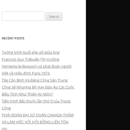
Search
for:
RECENT POSTS
Tường trình buổi gặp gỡ giữa ông
François Guy Trébulle (Thị trưởng
Verrieres-le-Buisson) và phái đoàn người
Việt về Hiệp định Paris 1973.
Tập Cận Bình Và Đảng Cộng Sản Trung
Cộng Sẽ Nhượng Bộ Hay Đàn Áp Các Cuộc
Biểu Tình Như Thiên An Môn?
Tiến trình Bắc thuộc lần thứ 5 của Trung
Cộng
PHÁI ĐOÀN ĐẠI SỨ QUÁN CANADA THĂM
VÀ LÀM VIỆC VỚI HỘI ĐỒNG LIÊN TÔN
VN.