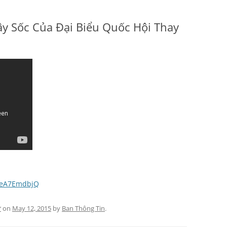
y Sốc Của Đại Biểu Quốc Hội Thay
yeA7EmdbjQ
ự
on
May 12, 2015
by
Ban Thông Tin
.