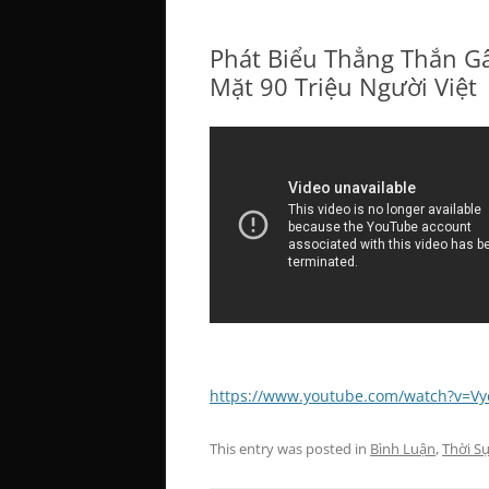
Phát Biểu Thẳng Thắn Gâ
Mặt 90 Triệu Người Việt
https://www.youtube.com/watch?v=V
This entry was posted in
Bình Luận
,
Thời S