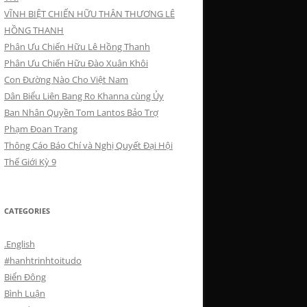
VĨNH BIỆT CHIẾN HỮU THÂN THƯƠNG LÊ
HỒNG THANH
Phân Ưu Chiến Hữu Lê Hồng Thanh
Phân Ưu Chiến Hữu Đào Xuân Khôi
Con Đường Nào Cho Việt Nam
Dân Biểu Liên Bang Ro Khanna cùng Ủy
Ban Nhân Quyền Tom Lantos Bảo Trợ
Phạm Đoan Trang
Thông Cáo Báo Chí và Nghị Quyết Đại Hội
Thế Giới Kỳ 9
CATEGORIES
.English
#hanhtrinhtoitudo
Biển Đông
Bình Luận