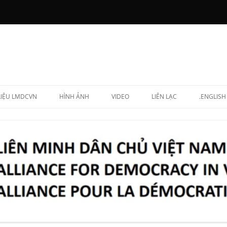
 LIỆU LMDCVN
HÌNH ẢNH
VIDEO
LIÊN LẠC
.ENGLISH
N CHẤP HÀNH
NG LẬP VIÊN