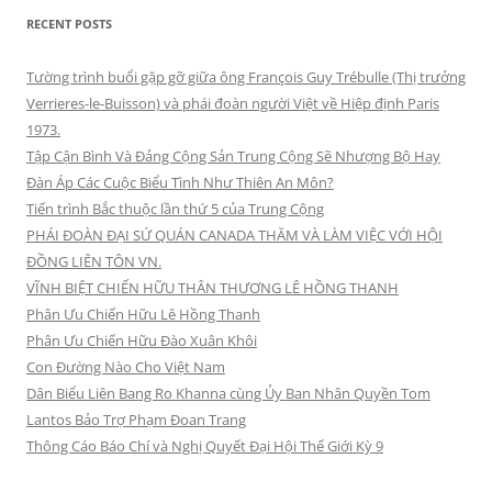
RECENT POSTS
Tường trình buổi gặp gỡ giữa ông François Guy Trébulle (Thị trưởng
Verrieres-le-Buisson) và phái đoàn người Việt về Hiệp định Paris
1973.
Tập Cận Bình Và Đảng Cộng Sản Trung Cộng Sẽ Nhượng Bộ Hay
Đàn Áp Các Cuộc Biểu Tình Như Thiên An Môn?
Tiến trình Bắc thuộc lần thứ 5 của Trung Cộng
PHÁI ĐOÀN ĐẠI SỨ QUÁN CANADA THĂM VÀ LÀM VIỆC VỚI HỘI
ĐỒNG LIÊN TÔN VN.
VĨNH BIỆT CHIẾN HỮU THÂN THƯƠNG LÊ HỒNG THANH
Phân Ưu Chiến Hữu Lê Hồng Thanh
Phân Ưu Chiến Hữu Đào Xuân Khôi
Con Đường Nào Cho Việt Nam
Dân Biểu Liên Bang Ro Khanna cùng Ủy Ban Nhân Quyền Tom
Lantos Bảo Trợ Phạm Đoan Trang
Thông Cáo Báo Chí và Nghị Quyết Đại Hội Thế Giới Kỳ 9