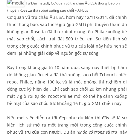
Từ Darmstadt, Cơ quan vũ trụ châu Âu ESA thông báo phi
thuyền Rosetta thả robot xuống sao chổi – Airbus
Cơ quan vũ trụ châu Âu ESA, hôm nay 12/11/2014, đã chính
thức thông báo, vào lúc 9 giờ (giờ GMT) phi thuyền thăm dò
không gian Rosetta đã thả robot mang tên Philae xuống bề
mặt sao chổi, cách trái đất 500 triệu km. Sự kiện lịch sử
trong công cuộc chinh phục vũ trụ của loài này hứa hẹn sẽ
đem lại những giải đáp về nguồn gốc sự sống.
Bay trong không gia từ 10 năm qua, sáng nay thiết bị thăm
dò không gian Rosetta đã thả xuống sao chổi Tchouri chiếc
robot Philae, nặng 100 kg và là một phòng thí nghiệm di
động cực kỳ hiện đại. Chỉ cách sao chổi 20 km nhưng phải
mất 7 giờ rơi tự do, robot Philae mới có thể hạ cánh xuống
bề mặt của sao chổi, tức khoảng 16 h, giờ GMT chiều nay.
Nếu mọi việc diễn ra tốt đẹp như dự kiến thì đây sẽ là sự
kiện lịch sử mở ra một trang mới trong công cuộc chinh
phục vũ trụ của con người. Dự án
“khảo cổ trong vũ trụ
này