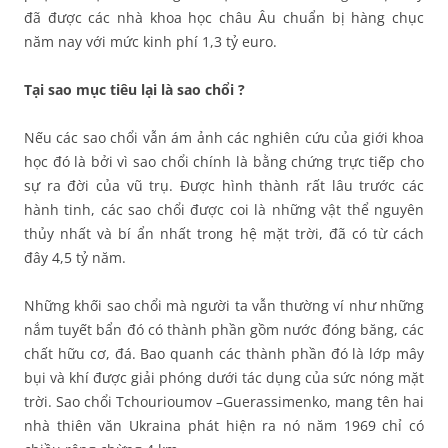
đã được các nhà khoa học châu Âu chuẩn bị hàng chục
năm nay với mức kinh phí 1,3 tỷ euro.
Tại sao mục tiêu lại là sao chổi ?
Nếu các sao chổi vẫn ám ảnh các nghiên cứu của giới khoa
học đó là bởi vì sao chổi chính là bằng chứng trực tiếp cho
sự ra đời của vũ trụ. Được hình thành rất lâu trước các
hành tinh, các sao chổi được coi là những vật thể nguyên
thủy nhất và bí ẩn nhất trong hệ mặt trời, đã có từ cách
đây 4,5 tỷ năm.
Những khối sao chổi mà người ta vẫn thường ví như những
nắm tuyết bẩn đó có thành phần gồm nước đóng băng, các
chất hữu cơ, đá. Bao quanh các thành phần đó là lớp mây
bụi và khí được giải phóng dưới tác dụng của sức nóng mặt
trời. Sao chổi Tchourioumov –Guerassimenko, mang tên hai
nhà thiên văn Ukraina phát hiện ra nó năm 1969 chỉ có