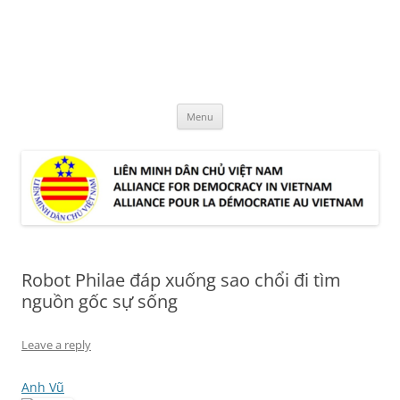
Skip
to
LMDCVN
content
Alliance for Democracy in Vietnam
Menu
Robot Philae đáp xuống sao chổi đi tìm
nguồn gốc sự sống
Leave a reply
Anh Vũ