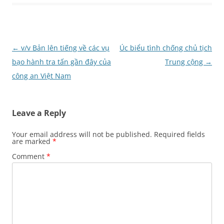
Post
←
v/v Bản lên tiếng về các vụ
Úc biểu tình chống chủ tịch
navigation
bạo hành tra tấn gần đây của
Trung cộng
→
công an Việt Nam
Leave a Reply
Your email address will not be published.
Required fields
are marked
*
Comment
*