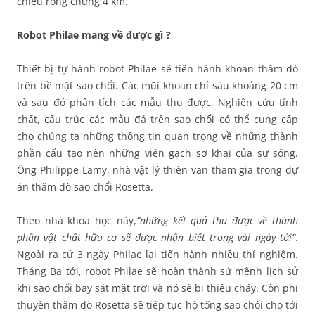
chiều rộng chừng 4 km.
Robot Philae mang về được gì ?
Thiết bị tự hành robot Philae sẽ tiến hành khoan thăm dò
trên bề mặt sao chổi. Các mũi khoan chỉ sâu khoảng 20 cm
và sau đó phân tích các mẫu thu được. Nghiên cứu tính
chất, cấu trúc các mẫu đá trên sao chổi có thể cung cấp
cho chúng ta những thông tin quan trọng về những thành
phần cấu tạo nên những viên gạch sơ khai của sự sống.
Ông Philippe Lamy, nhà vật lý thiên văn tham gia trong dự
án thăm dò sao chổi Rosetta.
Theo nhà khoa học này,
”những kết quả thu được về thành
phần vật chất hữu cơ sẽ được nhận biết trong vài ngày tới”
.
Ngoài ra cứ 3 ngày Philae lại tiến hành nhiều thí nghiệm.
Tháng Ba tới, robot Philae sẽ hoàn thành sứ mệnh lịch sử
khi sao chổi bay sát mặt trời và nó sẽ bị thiêu cháy. Còn phi
thuyền thăm dò Rosetta sẽ tiếp tục hộ tống sao chổi cho tới