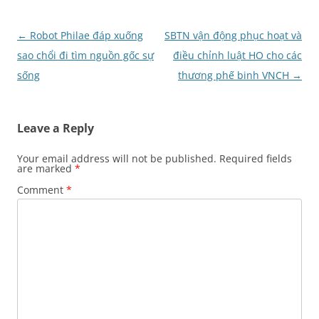
Post
←
Robot Philae đáp xuống
SBTN vận động phục hoạt và
navigation
sao chổi đi tìm nguồn gốc sự
điều chỉnh luật HO cho các
sống
thương phế binh VNCH
→
Leave a Reply
Your email address will not be published.
Required fields
are marked
*
Comment
*