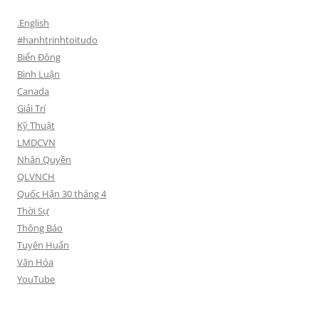
.English
#hanhtrinhtoitudo
Biển Đông
Bình Luận
Canada
Giải Trí
Kỹ Thuật
LMDCVN
Nhân Quyền
QLVNCH
Quốc Hận 30 tháng 4
Thời Sự
Thông Báo
Tuyên Huấn
Văn Hóa
YouTube