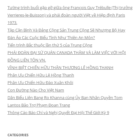
Tường trình buổi gặp gỡ giữa ông François Guy Trébulle (Thị trưởng
Verrieres-le-Buisson) và phái đoàn người Việt về Hiệp định Paris
1973.
Tập Cận Bình Và Đảng Cộng Sản Trung Cộng Sẽ Nhượng Bộ Hay
Đàn Áp Các Cuộc Biểu Tình Như Thiên An Môn?
Tiến trình Bắc thuộc lần thứ 5 của Trung Cộng
PHÁI ĐOÀN ĐẠI SỨ QUÁN CANADA THĂM VÀ LÀM VIỆC VỚI HỘI
ĐỒNG LIÊN TÔN VN.
VĨNH BIỆT CHIẾN HỮU THÂN THƯƠNG LÊ HỒNG THANH
Phân Ưu Chiến Hữu Lê Hồng Thanh
Phân Ưu Chiến Hữu Đào Xuân Khôi
Con Đường Nào Cho Việt Nam
Dân Biểu Liên Bang Ro Khanna cùng Ủy Ban Nhân Quyền Tom
Lantos Bảo Trợ Phạm Đoan Trang
Thông Cáo Báo Chí và Nghị Quyết Đại Hội Thế Giới Kỳ 9
CATEGORIES