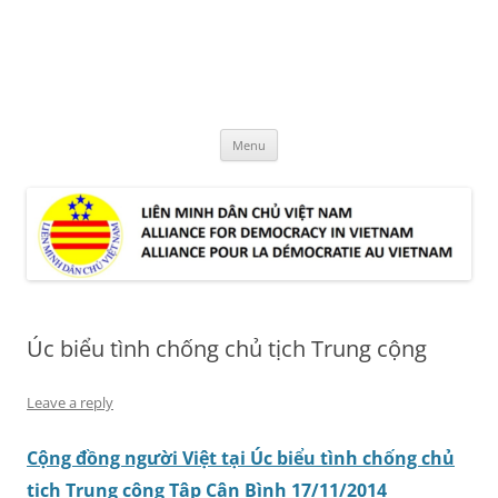
Skip
to
LMDCVN
content
Alliance for Democracy in Vietnam
Menu
Úc biểu tình chống chủ tịch Trung cộng
Leave a reply
Cộng đồng người Việt tại Úc biểu tình chống chủ
tịch Trung cộng Tập Cận Bình 17/11/2014