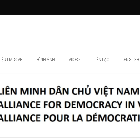
 LIỆU LMDCVN
HÌNH ẢNH
VIDEO
LIÊN LẠC
.ENGLISH
N CHẤP HÀNH
NG LẬP VIÊN