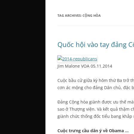
TAG ARCHIVES:
CỘNG HÒA
Quốc hội vào tay đảng Cộ
Jim Malone VOA 05.11.2014
Cuộc bầu cử giữa kỳ hôm thứ Ba trở t
cơn ác mộng cho đảng Dân chủ, đặc b
Đảng Cộng hòa giành được ưu thế mà 
sao ở Thượng viện. Và kết quả thậm ch
giành chức thống đốc tiểu bang khắp
Cuộc trưng cầu dân ý về Obama …