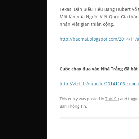
Texas: Dân Biểu Tiểu Bang Hubert Võ 
Một lần nữa Người Việt Quốc Gia thà
nhận Việt gian thiên cộng.
http://baomai.blogspot.com/2014/11/
Cuộc chạy đua vào Nhà Trắng đã
http://vi.rfi.fr/quoc-te/20141106-cuo
This entry was posted in
Thời Sự
and tagg
Ban Thông Tin
.