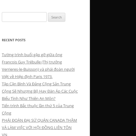
Search
for:
RECENT POSTS
Tường trình buổi gặp gỡ giữa ông
François Guy Trébulle (Thị trưởng
Verrieres-le-Buisson) và phái đoàn người
Việt về Hiệp định Paris 1973.
Tập Cận Bình Và Đảng Cộng Sản Trung
Cộng Sẽ Nhượng Bộ Hay Đàn Áp Các Cuộc
Biểu Tình Như Thiên An Môn?
Tiến trình Bắc thuộc lần thứ 5 của Trung
Cộng
PHÁI ĐOÀN ĐẠI SỨ QUÁN CANADA THĂM
VÀ LÀM VIỆC VỚI HỘI ĐỒNG LIÊN TÔN
VN.