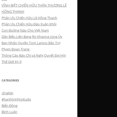
VĨNH BIỆT CHIẾN HỮU THÂN THƯƠNG LÊ
HỒNG THANH
Phân Ưu Chiến Hữu Lê Hồng Thanh
Phân Ưu Chiến Hữu Đào Xuân Khôi
Con Đường Nào Cho Việt Nam
Dân Biểu Liên Bang Ro Khanna cùng Ủy
Ban Nhân Quyền Tom Lantos Bảo Trợ
Phạm Đoan Trang
Thông Cáo Báo Chí và Nghị Quyết Đại Hội
Thế Giới Kỳ 9
CATEGORIES
.English
#hanhtrinhtoitudo
Biển Đông
Bình Luận