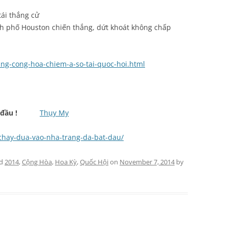
tái thắng cử
nh phố Houston chiến thắng, dứt khoát không chấp
ang-cong-hoa-chiem-a-so-tai-quoc-hoi.html
 bắt đầu !
Thụy My
c-chay-dua-vao-nha-trang-da-bat-dau/
ed
2014
,
Cộng Hòa
,
Hoa Kỳ
,
Quốc Hội
on
November 7, 2014
by