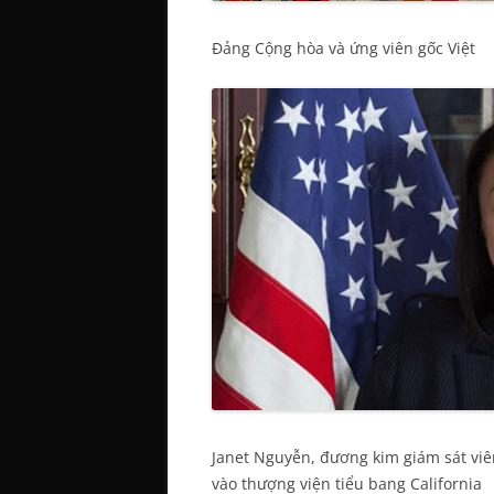
Đảng Cộng hòa và ứng viên gốc Việt
Janet Nguyễn, đương kim giám sát vi
vào thượng viện tiểu bang California