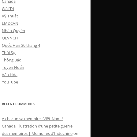
Canada
Giải Trí
Kỹ Thuật
LMDCVN
Nhân Quyền
QLVNCH
Quốc Hận 30 tháng 4
Thời Sự
Thông Báo
Tuyên Huấn
Văn Hóa
YouTube
RECENT COMMENTS
A chacun sa mémoire : Viêt-Nam /
Canada, illustration d’une petite guerre
des mémoires | Mémoires d'Indochine
on