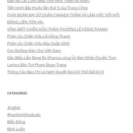
Đàn Áp Các Cuộc Biểu Tình Như Thiên An Môn?
Tiến trình Bắc thuộc lần thứ 5 của Trung Cộng
PHÁI ĐOÀN ĐẠI SỨ QUÁN CANADA THĂM VÀ LÀM VIỆC VỚI HỘI
ĐỒNG LIÊN TÔN VN.
VĨNH BIỆT CHIẾN HỮU THÂN THƯƠNG LÊ HỒNG THANH
Phân Ưu Chiến Hữu Lê Hồng Thanh
Phân Ưu Chiến Hữu Đào Xuân Khôi
Con Đường Nào Cho Việt Nam
Dân Biểu Liên Bang Ro Khanna cùng Ủy Ban Nhân Quyền Tom
Lantos Bảo Trợ Phạm Đoan Trang
Thông Cáo Báo Chí và Nghị Quyết Đại Hội Thế Giới Kỳ 9
CATEGORIES
.English
#hanhtrinhtoitudo
Biển Đông
Bình Luận