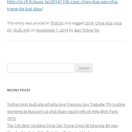
http://vi.rfi.fr/quoc-te/20141106-cuoc-chay-dua-vao-nha-
trang-da-bat-dau/
This entry was posted in
Thời Sự
and tagged
2014
,
Cộng Hòa
,
Hoa
Kỳ
,
Quốc Hội
on
November 7, 2014
by
Ban Thông Tin
.
Search
for:
RECENT POSTS
Tường trình buổi gặp gỡ giữa ông François Guy Trébulle (Thị trưởng
Verrieres-le-Buisson) và phái đoàn người Việt về Hiệp định Paris
1973.
Tập Cận Bình Và Đảng Cộng Sản Trung Cộng Sẽ Nhượng Bộ Hay