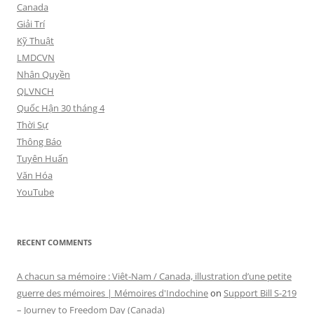
Canada
Giải Trí
Kỹ Thuật
LMDCVN
Nhân Quyền
QLVNCH
Quốc Hận 30 tháng 4
Thời Sự
Thông Báo
Tuyên Huấn
Văn Hóa
YouTube
RECENT COMMENTS
A chacun sa mémoire : Viêt-Nam / Canada, illustration d’une petite
guerre des mémoires | Mémoires d'Indochine
on
Support Bill S-219
– Journey to Freedom Day (Canada)