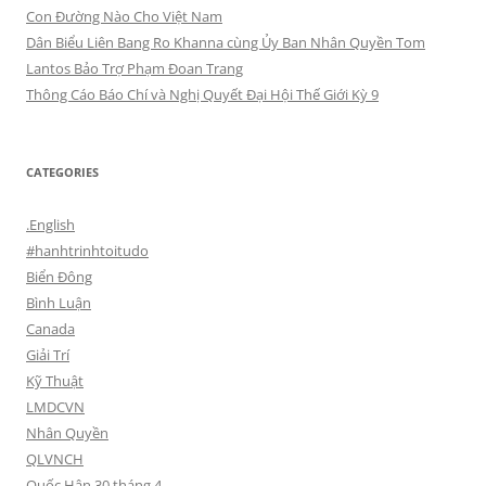
Con Đường Nào Cho Việt Nam
Dân Biểu Liên Bang Ro Khanna cùng Ủy Ban Nhân Quyền Tom
Lantos Bảo Trợ Phạm Đoan Trang
Thông Cáo Báo Chí và Nghị Quyết Đại Hội Thế Giới Kỳ 9
CATEGORIES
.English
#hanhtrinhtoitudo
Biển Đông
Bình Luận
Canada
Giải Trí
Kỹ Thuật
LMDCVN
Nhân Quyền
QLVNCH
Quốc Hận 30 tháng 4