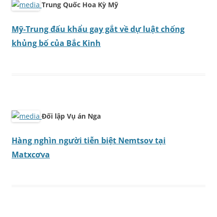
Trung Quốc Hoa Kỳ Mỹ
Mỹ-Trung đấu khẩu gay gắt về dự luật chống
khủng bố của Bắc Kinh
Đối lập Vụ án Nga
Hàng nghìn người tiễn biệt Nemtsov tại
Matxcơva