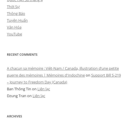
Thời Sự
Thông Báo
Tuyên Huấn
Văn Hóa
YouTube
RECENT COMMENTS
A chacun sa mémoire : Viêt-Nam / Canada, illustration d’une petite
guerre des mémoires | Mémoires d'Indochine
on
Support Bill S-219
– Journey to Freedom Day (Canada)
Ban Thông Tin
on
Liên lạc
Dzung Tran
on
Liên lạc
ARCHIVES