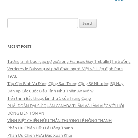
Search
for:
RECENT POSTS
Tường trình buổi gặp gỡ giữa ông François Guy Trébulle (Thị trưởng
Verrieres-le-Buisson) và phái đoàn người Việt về Hiệp định Paris
1973.
Tập Cận Bình Và Đảng Cộng Sản Trung Cộng Sẽ Nhượng Bộ Hay
Đàn Áp Các Cuộc Biểu Tình Như Thiên An Môn?
Tiến trình Bắc thuộc lần thứ 5 của Trung Cộng
PHÁI ĐOÀN ĐẠI SỨ QUÁN CANADA THĂM VÀ LÀM VIỆC VỚI HỘI
ĐỒNG LIÊN TÔN VN.
VĨNH BIỆT CHIẾN HỮU THÂN THƯƠNG LÊ HỒNG THANH
Phân Ưu Chiến Hữu Lê Hồng Thanh
Phân Ưu Chiến Hữu Đào Xuân Khôi