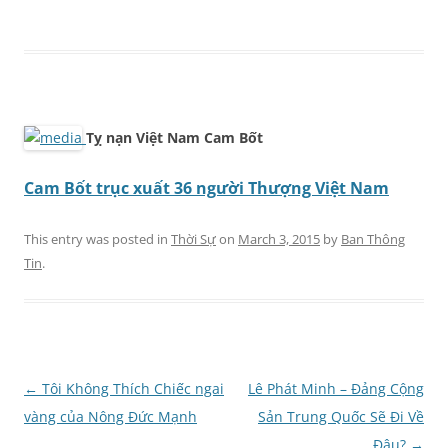
Tỵ nạn Việt Nam Cam Bốt
Cam Bốt trục xuất 36 người Thượng Việt Nam
This entry was posted in
Thời Sự
on
March 3, 2015
by
Ban Thông
Tin
.
Post
←
Tôi Không Thích Chiếc ngai
Lê Phát Minh – Đảng Cộng
navigation
vàng của Nông Đức Mạnh
Sản Trung Quốc Sẽ Đi Về
Đâu?
→