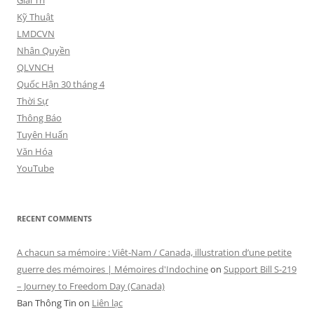
Giải Trí
Kỹ Thuật
LMDCVN
Nhân Quyền
QLVNCH
Quốc Hận 30 tháng 4
Thời Sự
Thông Báo
Tuyên Huấn
Văn Hóa
YouTube
RECENT COMMENTS
A chacun sa mémoire : Viêt-Nam / Canada, illustration d’une petite
guerre des mémoires | Mémoires d'Indochine
on
Support Bill S-219
– Journey to Freedom Day (Canada)
Ban Thông Tin
on
Liên lạc