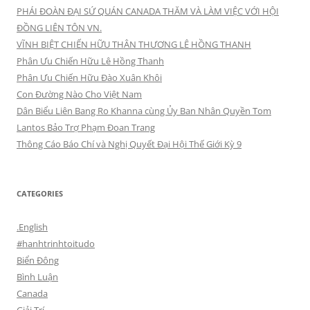
PHÁI ĐOÀN ĐẠI SỨ QUÁN CANADA THĂM VÀ LÀM VIỆC VỚI HỘI
ĐỒNG LIÊN TÔN VN.
VĨNH BIỆT CHIẾN HỮU THÂN THƯƠNG LÊ HỒNG THANH
Phân Ưu Chiến Hữu Lê Hồng Thanh
Phân Ưu Chiến Hữu Đào Xuân Khôi
Con Đường Nào Cho Việt Nam
Dân Biểu Liên Bang Ro Khanna cùng Ủy Ban Nhân Quyền Tom
Lantos Bảo Trợ Phạm Đoan Trang
Thông Cáo Báo Chí và Nghị Quyết Đại Hội Thế Giới Kỳ 9
CATEGORIES
.English
#hanhtrinhtoitudo
Biển Đông
Bình Luận
Canada