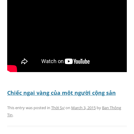
Chiếc ngai vàng của một người cộng sản
This entry was posted in
Thời Sự
on
March 3, 2015
by
Ban Thông
Tin
.