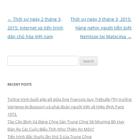
Post
←
Thời sự ngày 2 tháng 3,
Thời sự ngày 3 tháng 3, 2015:
navigation
2015: Internet và tiến trình
Hàng nghìn người tiễn biệt
dân chủ hóa Việt nam
Nemtsov tại Matxcơva
→
Search
for:
RECENT POSTS
Tường trình buổi gặp gỡ giữa ông François Guy Trébulle (Thị trưởng
Verrieres-le-Buisson) và phái đoàn người Việt về Hiệp định Paris
1973.
Tập Cận Bình Và Đảng Cộng Sản Trung Cộng Sẽ Nhượng Bộ Hay
Đàn Áp Các Cuộc Biểu Tình Như Thiên An Môn?
Tiến trình Bắc thuộc lần thứ 5 của Trung Cộng